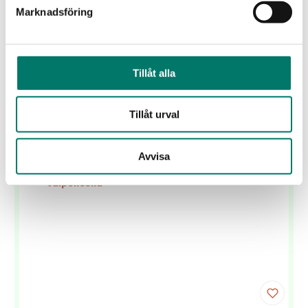
Valpolicella Valpantena Antiche Terre Venete
Marknadsföring
139 kr
Smakrikt och elegant italienskt rött vin från välkända
vinproducenten Antiche Terre Venete.
Tillåt alla
KÖP
Tillåt urval
Avvisa