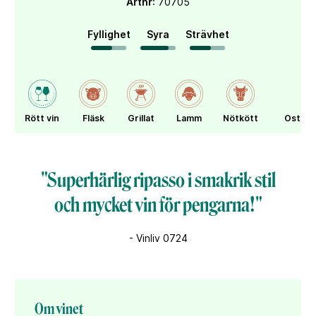
Artnr
: 70705
Fyllighet
Syra
Strävhet
Rött vin
Fläsk
Grillat
Lamm
Nötkött
Ost
"Superhärlig ripasso i smakrik stil
och mycket vin för pengarna!"
- Vinliv 0724
Om vinet