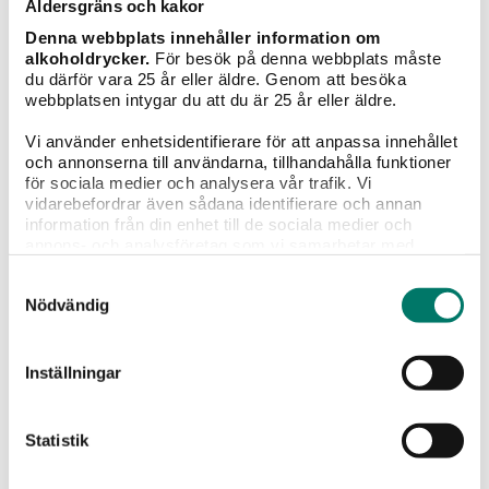
Åldersgräns och kakor
PRENUMERERA
Denna webbplats innehåller information om
alkoholdrycker.
För besök på denna webbplats måste
du därför vara 25 år eller äldre. Genom att besöka
webbplatsen intygar du att du är 25 år eller äldre.
Vi använder enhetsidentifierare för att anpassa innehållet
Liknande viner
och annonserna till användarna, tillhandahålla funktioner
för sociala medier och analysera vår trafik. Vi
vidarebefordrar även sådana identifierare och annan
information från din enhet till de sociala medier och
annons- och analysföretag som vi samarbetar med.
Dessa kan i sin tur kombinera informationen med annan
Samtyckesval
information som du har tillhandahållit eller som de har
Nödvändig
samlat in när du har använt deras tjänster.
Inställningar
Statistik