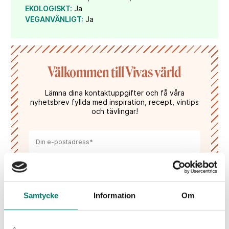
EKOLOGISKT:
Ja
VEGANVÄNLIGT:
Ja
Välkommen till Vivas värld
Lämna dina kontaktuppgifter och få våra
nyhetsbrev fyllda med inspiration, recept, vintips
och tävlingar!
Samtycke
Information
Om
Jag har tagit del av Vivas
sekretesspolicy
och
godkänner att mina uppgifter hanteras och
lagras enligt denna.*