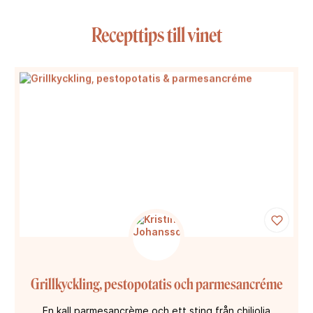
Recepttips till vinet
Grillkyckling, pestopotatis och parmesancréme
En kall parmesancrème och ett sting från chiliolja