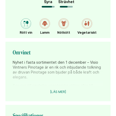
Syra
Strävhet
Rött vin
Lamm
Nötkött
Vegetariskt
Om vinet
Nyhet i fasta sortimentet den 1 december – Visio
Vintners Pinotage är en rik och inbjudande tolkning
av druvan Pinotage som bjuder på både kraft och
elegans.
Servera till smakrika vegetariska rätter eller till
lamm- och nötkött – gärna grillat – där dess
[LÄS MER]
fruktighet och kryddiga inslag får komma till sin rätt.
Specifikationer