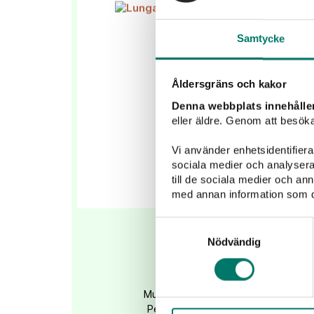
Samtycke
Åldersgräns och kakor
Denna webbplats innehålle
eller äldre. Genom att besöka
Vi använder enhetsidentifierar
sociala medier och analysera 
till de sociala medier och a
med annan information som du 
Rubesco Lungarott
Samtyckesval
Nödvändig
119 kr
Mustigt rött vin från Italiens gömda
Perfekt till en härligt smakrik pizza e