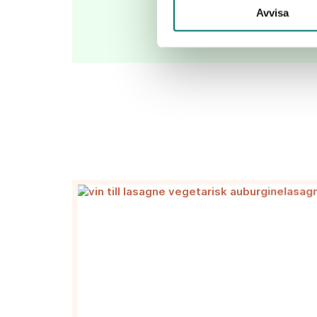
Avvisa
KÖP