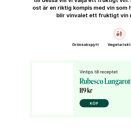
till dessa vill vi välja ett fruktigt vi
ost är en riktig kompis med vin som 
blir vinvalet ett fruktigt vi
Grönsakspytt
Vegetariskt
Vintips till receptet
Rubesco Lungarott
119 kr
KÖP