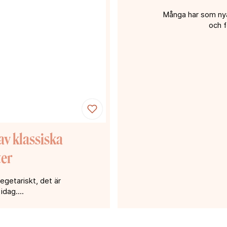
Många har som nyår
och f
av klassiska
ter
egetariskt, det är
dag....