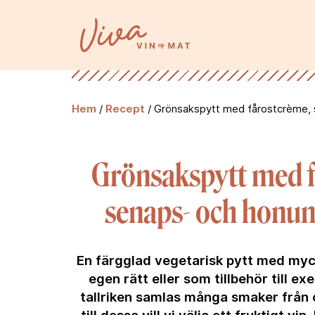
Hem
/
Recept
/
Grönsakspytt med fårostcrème, 
Grönsakspytt med f
senaps- och honun
En färgglad vegetarisk pytt med my
egen rätt eller som tillbehör till 
tallriken samlas många smaker från o