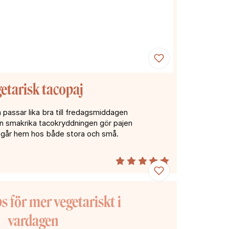
etarisk tacopaj
m passar lika bra till fredagsmiddagen
en smakrika tacokryddningen gör pajen
om går hem hos både stora och små.
ps för mer vegetariskt i
vardagen