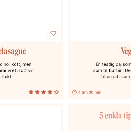
elasagne
Veg
 noll kött, men
En festlig paj so
r vi ett rött vin
som till buffén. D
 frukt.
till en rätt s
1 tim 30 min
5 enkla ti