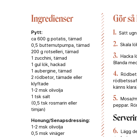
Ingredienser
Gör så
1.
Pytt:
Sätt ugn
ca 600 g potatis, tärnad
2.
Skala lö
0,5 butternutpumpa, tärnad
200 g rotselleri, tärnad
3.
Hacka lö
1 zucchini, tärnad
Blanda med l
1 gul lök, hackad
1 aubergine, tärnad
4.
Rödbetor
2 rödbetor, tärnade eller
rödbetssaft
klyftade
känns klara
1-2 msk olivolja
1 tsk salt
5.
Mosa/mix
(0,5 tsk rosmarin eller
peppar. Rör
timjan)
Serveri
Honung/Senapsdressing:
1-2 msk olivolja
6.
Lägg de
0,5 msk vinäger