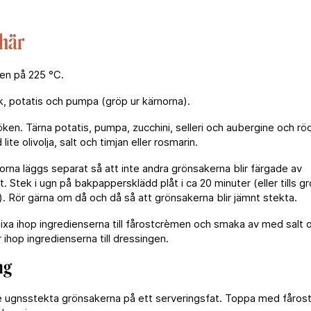
 här
en på 225 °C.
k, potatis och pumpa (gröp ur kärnorna).
ken. Tärna potatis, pumpa, zucchini, selleri och aubergine och rö
ite olivolja, salt och timjan eller rosmarin.
na läggs separat så att inte andra grönsakerna blir färgade av
. Stek i ugn på bakpappersklädd plåt i ca 20 minuter (eller tills 
). Rör gärna om då och då så att grönsakerna blir jämnt stekta.
a ihop ingredienserna till fårostcrèmen och smaka av med salt 
 ihop ingredienserna till dressingen.
ng
 ugnsstekta grönsakerna på ett serveringsfat. Toppa med fåros