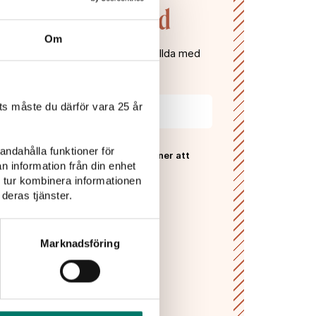
n till Vivas värld
Om
gifter och få våra nyhetsbrev fyllda med
, recept, vintips och tävlingar!
s måste du därför vara 25 år
andahålla funktioner för
 Vivas
sekretesspolicy
och godkänner att
n information från din enhet
ras och lagras enligt denna.*
 tur kombinera informationen
deras tjänster.
PRENUMERERA
Marknadsföring