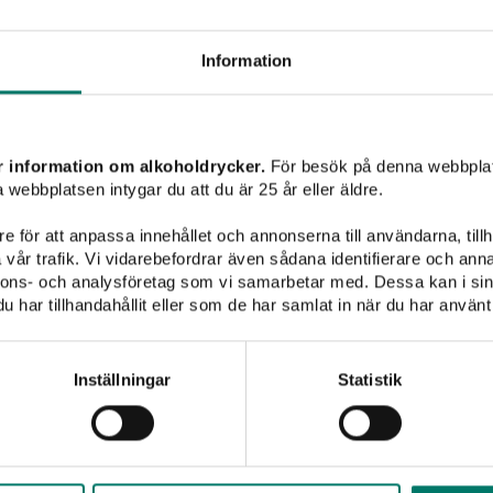
Välkomme
Information
Lämna dina kontaktupp
inspiration
r information om alkoholdrycker.
För besök på denna webbplat
 webbplatsen intygar du att du är 25 år eller äldre.
e för att anpassa innehållet och annonserna till användarna, tillh
Jag har tagit del av
vår trafik. Vi vidarebefordrar även sådana identifierare och anna
mina uppgifter hante
nnons- och analysföretag som vi samarbetar med. Dessa kan i sin
har tillhandahållit eller som de har samlat in när du har använt 
i 2021
Inställningar
Statistik
 pärla – Umbrien.
ller grillkvällen.