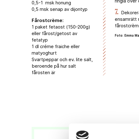
ringla över
0,5-1 msk honung
0,5 msk senap av dijontyp
7.
Dekorera
ensamrätt m
Fårostcrème:
fårostcrème
1 paket fetaost (150-200g)
eller fårost/getost av
Foto: Emma M
fetatyp
1 dl créme fraiche eller
matyoghurt
Svartpeppar och ev. lite salt,
beroende på hur salt
fårosten är