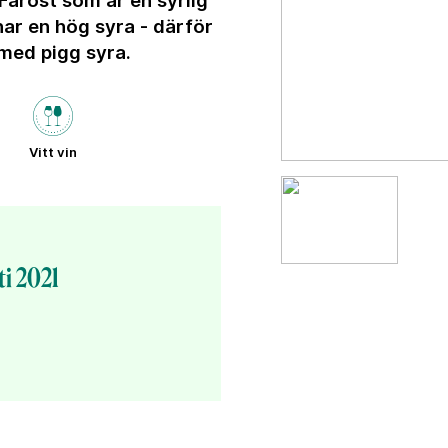
n. Fårost som är en syrlig
har en hög syra - därför
n med pigg syra.
Vitt vin
i 2021