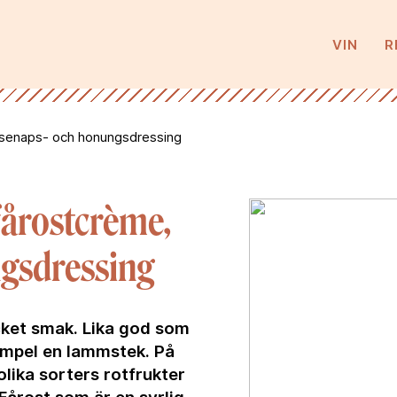
VIN
R
senaps- och honungsdressing
årostcrème,
gsdressing
cket smak. Lika god som
exempel en lammstek. På
lika sorters rotfrukter