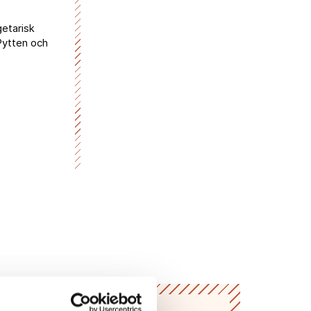
etarisk
Pytten och