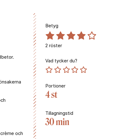
Betyg
2
röster
dbetor.
Vad tycker du?
grönsakerna
Portioner
4 st
och
Tillagningstid
30 min
tcrème och