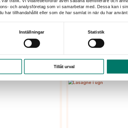
vår trafik. Vi vidarebefordrar även sådana identifierare och anna
ller grillkvällen.
nnons- och analysföretag som vi samarbetar med. Dessa kan i sin
har tillhandahållit eller som de har samlat in när du har använt 
Inställningar
Statistik
Fler goda recept
Tillåt urval