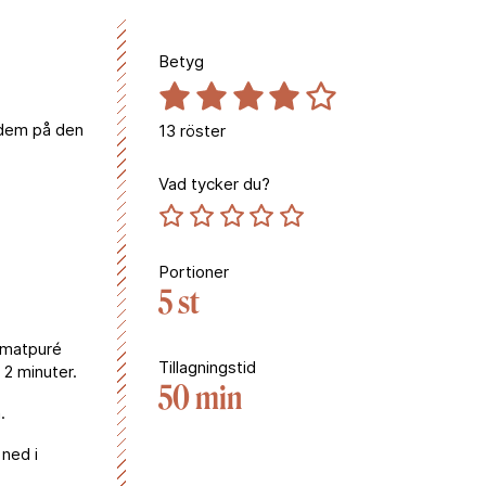
Betyg
v dem på den
13
röster
Vad tycker du?
Portioner
5 st
tomatpuré
Tillagningstid
 2 minuter.
50 min
.
 ned i