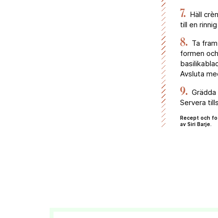
7.
Häll crèm
till en rinn
8.
Ta fram 
formen och 
basilikabla
Avsluta med
9.
Grädda i
Servera ti
Recept och fo
av Siri Barje.