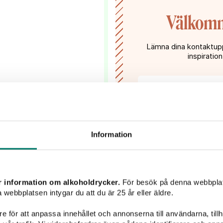
Välkomme
Lämna dina kontaktupp
inspiration
Jag har tagit del av
mina uppgifter hante
Information
i 2021
r information om alkoholdrycker.
För besök på denna webbplat
 webbplatsen intygar du att du är 25 år eller äldre.
e för att anpassa innehållet och annonserna till användarna, tillh
 pärla – Umbrien.