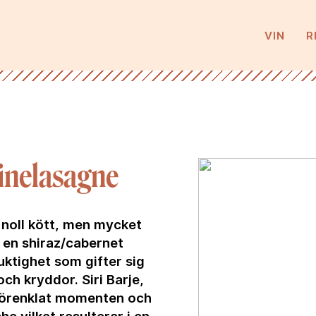
VIN
R
inelasagne
noll kött, men mycket
 en shiraz/cabernet
uktighet som gifter sig
ch kryddor. Siri Barje,
förenklat momenten och