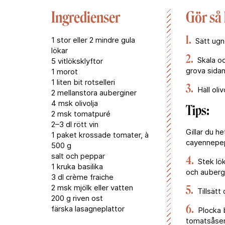
Ingredienser
Gör så
1.
1 stor eller 2 mindre gula
Sätt ugn
lökar
2.
Skala oc
5 vitlöksklyftor
grova sidan
1 morot
1 liten bit rotselleri
3.
Häll oli
2 mellanstora auberginer
4 msk olivolja
Tips:
2 msk tomatpuré
2–3 dl rött vin
Gillar du h
1 paket krossade tomater, à
cayennepep
500 g
salt och peppar
4.
Stek lök,
1 kruka basilika
och aubergin
3 dl crème fraiche
2 msk mjölk eller vatten
5.
Tillsätt
200 g riven ost
6.
färska lasagneplattor
Plocka b
tomatsåsen.