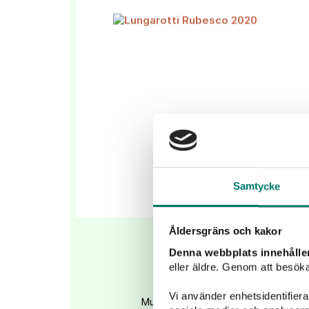
Samtycke
Åldersgräns och kakor
Rubesco Lungarott
Denna webbplats innehålle
eller äldre. Genom att besöka
119 kr
Vi använder enhetsidentifierar
Mustigt rött vin från Italiens gömda