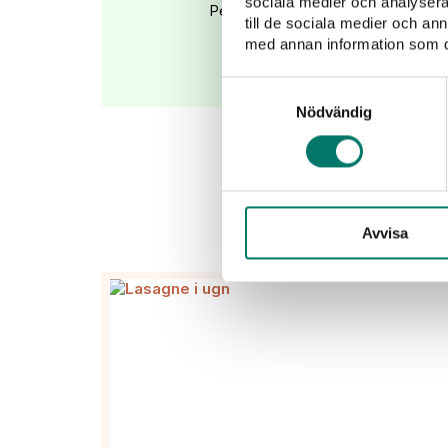
sociala medier och analysera 
Perfekt till en härligt smakrik pizza e
till de sociala medier och a
med annan information som du 
KÖP
Samtyckesval
Nödvändig
Avvisa