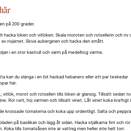
 här
en på 200 grader.
h hacka löken och vitlöken. Skala moroten och rotsellerin och ri
 av rivjärnet. Skiva auberginen och hacka den smått.
voljan i en stor kastrull och värm på medelhög värme.
etta kan du slänga i en bit hackad habanero eller ett par teskedar
par här.
 vitlök, morot och rotselleri tills löken är glansig. Tillsätt sedan 
e. Rör runt, höj värmen och tillsätt vinet. Låt vinet koka kraftigt i
 de krossade tomaterna och koka upp ordentligt. Salta och peppra
laden på basilikan och lägg åt sidan. Hacka stjälkarna fint och rör
 Koka tills tomatsåsen inte är vattnig men heller inte helt torr.