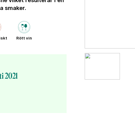
e vilket resulterar i en
pa smaker.
iskt
Rött vin
i 2021