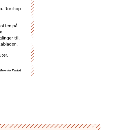
a. Rör ihop
botten på
ra
ånger till.
kabladen.
uter.
(Bonnier Fakta)