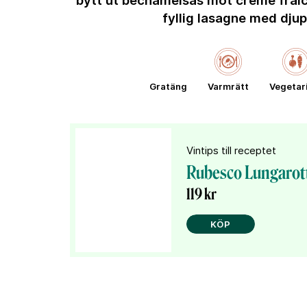
bytt ut bechamelsås mot crème fraich
fyllig lasagne med dju
Gratäng
Varmrätt
Vegetar
Vintips till receptet
Rubesco Lungarott
119 kr
KÖP