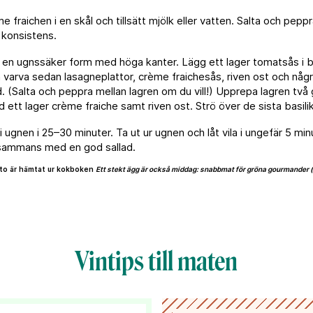
e fraichen i en skål och tillsätt mjölk eller vatten. Salta och peppr
ig konsistens.
en ugnssäker form med höga kanter. Lägg ett lager tomatsås i 
varva sedan lasagneplattor, crème fraichesås, riven ost och någ
d. (Salta och peppra mellan lagren om du vill!) Upprepa lagren två g
 ett lager crème fraiche samt riven ost. Strö över de sista basili
 ugnen i 25–30 minuter. Ta ut ur ugnen och låt vila i ungefär 5 min
llsammans med en god sallad.
to är hämtat ur kokboken
Ett stekt ägg är också middag: snabbmat för gröna gourmander 
Vintips till maten