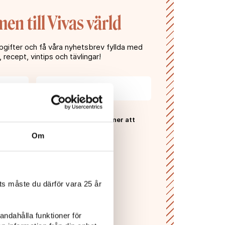
n till Vivas värld
gifter och få våra nyhetsbrev fyllda med
, recept, vintips och tävlingar!
 Vivas
sekretesspolicy
och godkänner att
ras och lagras enligt denna.*
Om
PRENUMERERA
s måste du därför vara 25 år
andahålla funktioner för