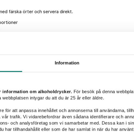
d färska örter och servera direkt.
ortioner
n
ster kan pastan värmas försiktigt med en skvätt grädde eller vatte
krämig igen.
Information
Vintips till maten
r information om alkoholdrycker.
För besök på denna webbplat
 webbplatsen intygar du att du är 25 år eller äldre.
e för att anpassa innehållet och annonserna till användarna, tillh
vår trafik. Vi vidarebefordrar även sådana identifierare och anna
Välkomme
nnons- och analysföretag som vi samarbetar med. Dessa kan i sin
har tillhandahållit eller som de har samlat in när du har använt 