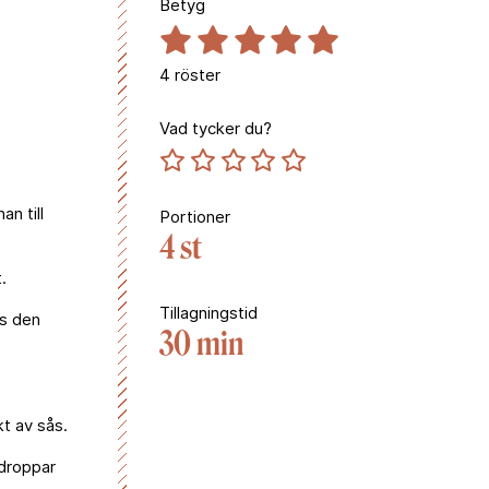
Betyg
4
röster
Vad tycker du?
n till
Portioner
4 st
.
Tillagningstid
ls den
30 min
kt av sås.
 droppar