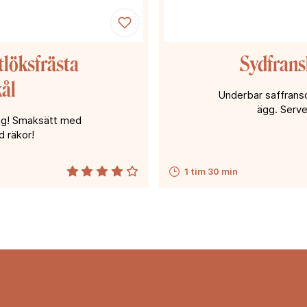
tlöksfrästa
Sydfrans
kål
Underbar saffransd
ägg. Serve
sig! Smaksätt med
d räkor!
1 tim 30 min