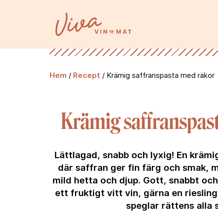
Hem
/
Recept
/
Krämig saffranspasta med räkor
Krämig saffranspas
Lättlagad, snabb och lyxig! En krämi
där saffran ger fin färg och smak, 
mild hetta och djup. Gott, snabbt och e
ett fruktigt vitt vin, gärna en riesli
speglar rättens alla