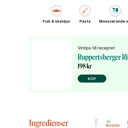
Fisk & skaldjur
Pasta
Mousserande v
Vintips till receptet
Ruppertsberger Ri
198 kr
KÖP
Ingredienser