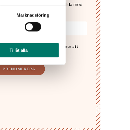
gifter och få våra nyhetsbrev fyllda med
, recept, vintips och tävlingar!
Marknadsföring
 Vivas
sekretesspolicy
och godkänner att
Tillåt alla
ras och lagras enligt denna.*
PRENUMERERA