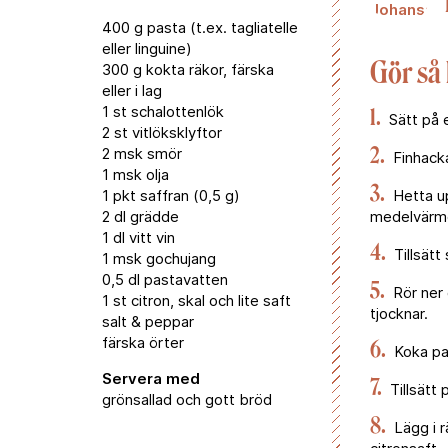
400 g pasta (t.ex. tagliatelle
eller linguine)
Gör så
300 g kokta räkor, färska
eller i lag
1 st schalottenlök
1.
Sätt på e
2 st vitlöksklyftor
2.
2 msk smör
Finhacka
1 msk olja
3.
1 pkt saffran (0,5 g)
Hetta up
2 dl grädde
medelvärme 
1 dl vitt vin
4.
Tillsätt 
1 msk gochujang
0,5 dl pastavatten
5.
Rör ner 
1 st citron, skal och lite saft
tjocknar.
salt & peppar
färska örter
6.
Koka pas
Servera med
7.
Tillsätt 
grönsallad och gott bröd
8.
Lägg i r