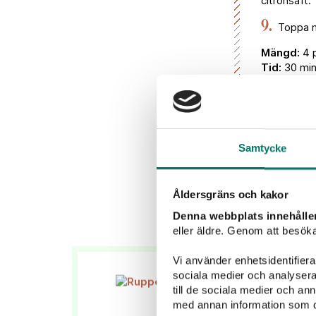
citronsaft.
9.
Toppa me
Mä
ngd:
4 p
Tid:
30 mi
Tips:
Blir det re
såsen blir 
Samtycke
Åldersgräns och kakor
Denna webbplats innehålle
eller äldre. Genom att besöka
Vi använder enhetsidentifierar
sociala medier och analysera 
till de sociala medier och a
med annan information som du 