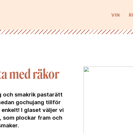
VIN
R
ta med räkor
g och smakrik pastarätt
medan gochujang tillför
nkelt! I glaset väljer vi
ng, som plockar fram och
 smaker.