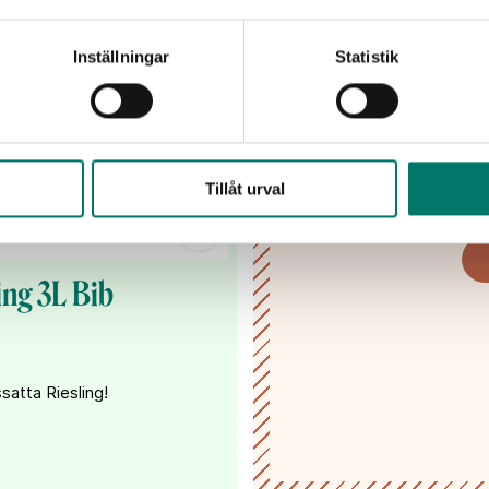
Lämna dina kontaktupp
inspiration
Inställningar
Statistik
Jag har tagit del av
Tillåt urval
mina uppgifter hante
ing 3L Bib
satta Riesling!