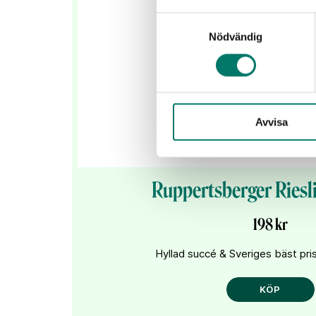
Samtyckesval
Nödvändig
Avvisa
Ruppertsberger Riesl
198 kr
Hyllad succé & Sveriges bäst pris
KÖP