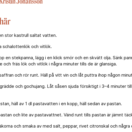
Kristin Johansson
 här
n stor kastrull saltat vatten.
 schalottenlök och vitlök.
p en stekpanna, lägg i en klick smör och en skvätt olja. Sänk panna
och fräs lök och vitlök i några minuter tills de är glansiga.
saffran och rör runt. Häll på vitt vin och låt puttra ihop någon minut
grädde och gochujang. Låt såsen sjuda försiktigt i 3–4 minuter til
tan, häll av 1 dl pastavatten i en kopp, häll sedan av pastan.
pastan och lite av pastavattnet. Vänd runt tills pastan är jämnt täc
äkorna och smaka av med salt, peppar, rivet citronskal och några