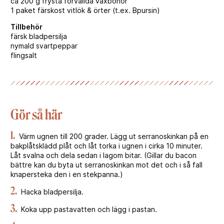
ca 200 g frysta förvällda vaxbönor
1 paket färskost vitlök & örter (t.ex. Bpursin)
Tillbehör
färsk bladpersilja
nymald svartpeppar
flingsalt
Gör så här
1.
Värm ugnen till 200 grader. Lägg ut serranoskinkan på en
bakplåtsklädd plåt och låt torka i ugnen i cirka 10 minuter.
Låt svalna och dela sedan i lagom bitar. (Gillar du bacon
bättre kan du byta ut serranoskinkan mot det och i så fall
knapersteka den i en stekpanna.)
2.
Hacka bladpersilja.
3.
Koka upp pastavatten och lägg i pastan.