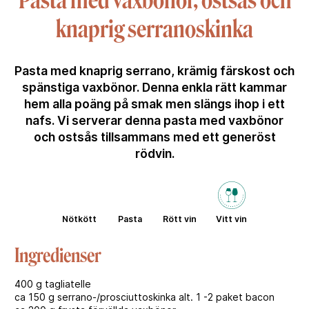
Pasta med vaxbönor, ostsås och
knaprig serranoskinka
Pasta med knaprig serrano, krämig färskost och
spänstiga vaxbönor. Denna enkla rätt kammar
hem alla poäng på smak men slängs ihop i ett
nafs. Vi serverar denna pasta med vaxbönor
och ostsås tillsammans med ett generöst
rödvin.
Nötkött
Pasta
Rött vin
Vitt vin
Ingredienser
400 g tagliatelle
ca 150 g serrano-/prosciuttoskinka alt. 1 -2 paket bacon