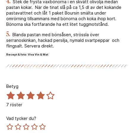
4.
Stek de frysta vaxbönorna i en skvätt olivolja medan
pastan kokar. När de tinat slå på ca 1,5 dl av det kokande
pastavattnet och låt 1 paket Boursin smälta under
omrörning tillsammans med bönorna och koka ihop kort.
Bönorna ska fortfarande ha ett litet tuggmotstånd.
5.
Blanda pastan med bönsåsen, strössla över
serranoskinkan, hackad persilja, nymald svartpeppar och
flingsalt. Servera direkt.
Recept & foto:
Viva Vin & Mat
Betyg
7
röster
Vad tycker du?