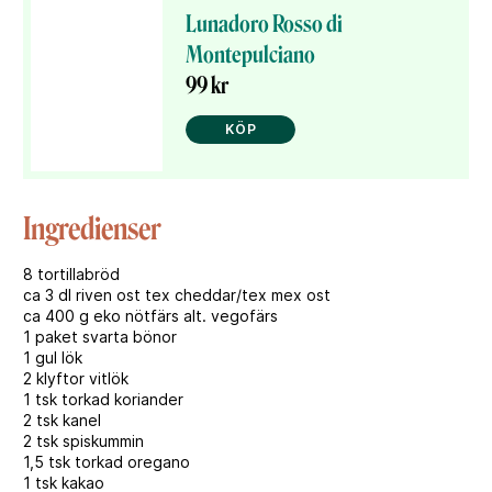
Lunadoro Rosso di
Montepulciano
99 kr
KÖP
Ingredienser
8 tortillabröd
ca 3 dl riven ost tex cheddar/tex mex ost
ca 400 g eko nötfärs alt. vegofärs
1 paket svarta bönor
1 gul lök
2 klyftor vitlök
1 tsk torkad koriander
2 tsk kanel
2 tsk spiskummin
1,5 tsk torkad oregano
1 tsk kakao