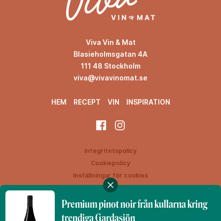
Viva Vin & Mat
Blasieholmsgatan 4A
111 48 Stockholm
viva@vivavinomat.se
HEM
RECEPT
VIN
INSPIRATION
Integritetspolicy
Cookiepolicy
Inställningar för cookies
Premium pinot noir från kullarna kring
trendiga Gardasjön