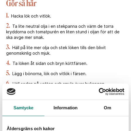
Gör så här
1.
Hacka lök och vitlök.
2.
Ta lite neutral olja i en stekpanna och värm de torra
kryddorna och tomatpurén en liten stund i oljan för att de
ska avge mer smak.
3.
Häll på lite mer olja och stek löken tills den blivit
genomskinlig och mjuk.
4.
Ta löken åt sidan och bryn köttfärsen.
5.
Lägg i bönorna, lök och vitlök i färsen.
6.
Häll sedan på vatten och smula över buljongen.
7.
Rör runt och låt färsen koka ihop i några minuter.
8.
Smaka av med salt och eventuellt mer av någon krydda.
Samtycke
Information
Om
9.
Lägg ut 4 tortillabröd på en skärbräda och strö lite ost
över.
Åldersgräns och kakor
10.
Lägg sedan på köttfärsröran och toppa med lite mer