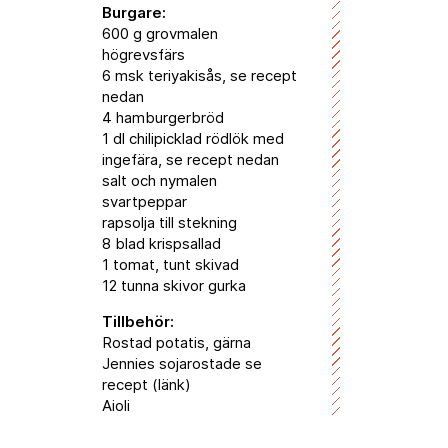
Burgare:
600 g grovmalen
högrevsfärs
6 msk teriyakisås, se recept
nedan
4 hamburgerbröd
1 dl chilipicklad rödlök med
ingefära, se recept nedan
salt och nymalen
svartpeppar
rapsolja till stekning
8 blad krispsallad
1 tomat, tunt skivad
12 tunna skivor gurka
Tillbehör:
Rostad potatis, gärna
Jennies sojarostade se
recept (länk)
Aioli