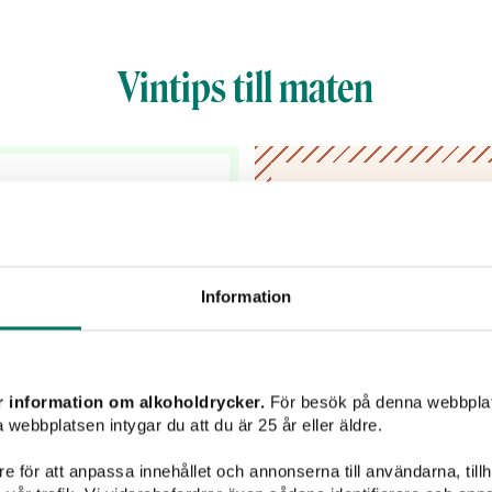
Vintips till maten
Välkomme
Lämna dina kontaktupp
inspiration
Information
r information om alkoholdrycker.
För besök på denna webbplat
 webbplatsen intygar du att du är 25 år eller äldre.
Jag har tagit del av
mina uppgifter hante
e för att anpassa innehållet och annonserna till användarna, tillh