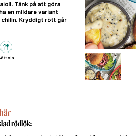
aioli. Tänk på att göra
 ha en mildare variant
chilin. Kryddigt rött går
ött vin
 här
klad rödlök: