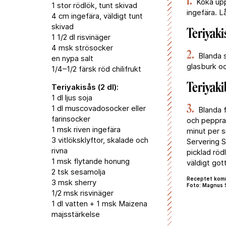
1.
Koka upp 
1 stor rödlök, tunt skivad
ingefära. L
4 cm ingefära, väldigt tunt
skivad
Teriyaki
1 1/2 dl risvinäger
4 msk strösocker
2.
Blanda sa
en nypa salt
glasburk och
1/4–1/2 färsk röd chilifrukt
Teriyaki
Teriyakisås (2 dl):
1 dl ljus soja
3.
1 dl muscovadosocker eller
Blanda f
farinsocker
och peppra.
1 msk riven ingefära
minut per s
3 vitlöksklyftor, skalade och
Servering
S
rivna
picklad röd
1 msk flytande honung
väldigt gott
2 tsk sesamolja
Receptet komm
3 msk sherry
Foto: Magnus 
1/2 msk risvinäger
1 dl vatten + 1 msk Maizena
majsstärkelse