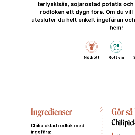
teriyakisås, sojarostad potatis och 
rödlöken ett dygn före. Om du vill
utesluter du helt enkelt ingefäran och 
hem!
Nötkött
Rött vin
S
Ingredienser
Gör så
Chilipic
Chilipicklad rödlök med
ingefära: