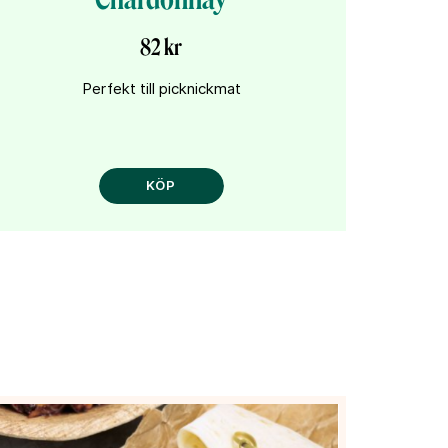
82 kr
Perfekt till picknickmat
KÖP