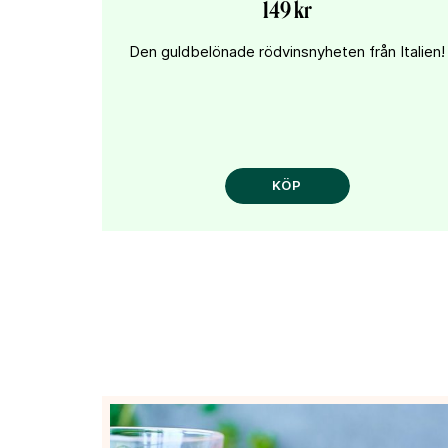
149 kr
Den guldbelönade rödvinsnyheten från Italien!
KÖP