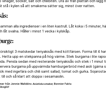
vinäger, socker, salt och chilibiten. Dra av från plattan och lägg 
åt stå i kylen så att smakerna sätter sig, minst över natten.
sås:
mman alla ingredienser i en liten kastrull. Låt koka i 5 minuter, häl
 låt svalna. Håller i minst 1 vecka i kylskåp.
burge:
örsiktigt 3 matskedar teriyakisås med köttfärsen. Forma till 4 h
 Hetta upp en stekpanna på hög värme. Stek burgarna i lite rapsol
ida. Pensla sedan med resterande teriyakisås och stek i 1 minut til
ervera burgarna på uppvärmda hamburgerbröd med aioli (gärna s
lök med ingefära och chili samt sallad, tomat och gurka. Sojarosta
 till och så klart att doppa i sesamaiolin.
er från Jennie Walldéns
Asiatiska smaker,
Bonnier Fakta
Skoglöf