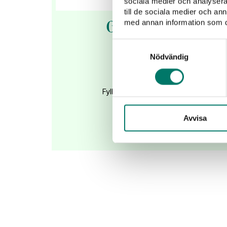
sociala medier och analysera 
till de sociala medier och a
med annan information som du 
Gran Castillo Rocio T
Organic
Samtyckesval
Nödvändig
239 kr
Fyllig, generös och kryddig rödvins
tempranillo
Avvisa
KÖP