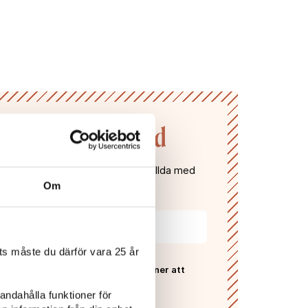
n till Vivas värld
gifter och få våra nyhetsbrev fyllda med
, recept, vintips och tävlingar!
Om
s måste du därför vara 25 år
 Vivas
sekretesspolicy
och godkänner att
ras och lagras enligt denna.*
andahålla funktioner för