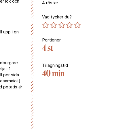
ner lök och
4
röster
Vad tycker du?
l upp i en
Portioner
4 st
amburgare
Tillagningstid
ja i 1
40 min
l per sida.
esamaioli),
d potatis är