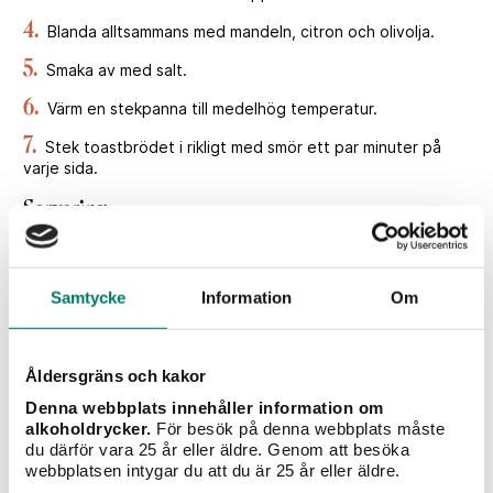
4.
Blanda alltsammans med mandeln, citron och olivolja.
5.
Smaka av med salt.
6.
Värm en stekpanna till medelhög temperatur.
7.
Stek toastbrödet i rikligt med smör ett par minuter på
varje sida.
Servering
8.
Lägg upp toastbröden och toppa med skagenröra och
salladen.
Samtycke
Information
Om
Recept: Mattias Larsson
Åldersgräns och kakor
Denna webbplats innehåller information om
Betyg
alkoholdrycker.
För besök på denna webbplats måste
du därför vara 25 år eller äldre. Genom att besöka
webbplatsen intygar du att du är 25 år eller äldre.
14
röster