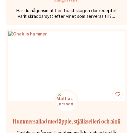
Har du någonsin ätit en toast skagen där receptet
varit skräddarsytt efter vinet som serveras till?...
Hummersallad med äpple, stjälkselleri och aioli
Chablis är mångas favoritvinområde, och vi förstår