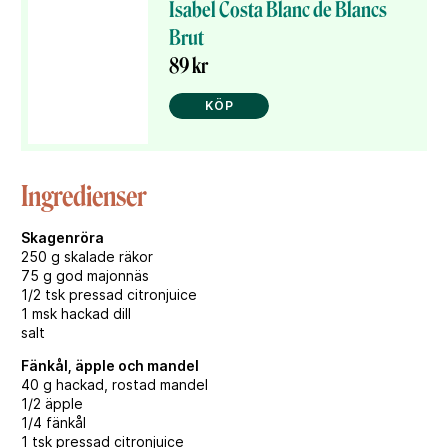
Isabel Costa Blanc de Blancs
Brut
89 kr
KÖP
Ingredienser
Skagenröra
250 g skalade räkor
75 g god majonnäs
1/2 tsk pressad citronjuice
1 msk hackad dill
salt
Fänkål, äpple och mandel
40 g hackad, rostad mandel
1/2 äpple
1/4 fänkål
1 tsk pressad citronjuice