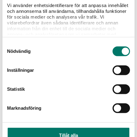
Vi använder enhetsidentifierare för att anpassa innehållet
och annonserna till användarna, tillhandahålla funktioner
Vad tycker du?
för sociala medier och analysera vår trafik. Vi
vidarebefordrar även sådana identifierare och annan
information från din enhet till de sociala medier och
annons- och analysföretag som vi samarbetar med.
Portioner
Dessa kan i sin tur kombinera informationen med annan
4 st
Samtyckesval
information som du har tillhandahållit eller som de har
Nödvändig
samlat in när du har använt deras tjänster.
Tillagningstid
20 min
Inställningar
Statistik
Vintips till maten
Marknadsföring
Tillåt alla