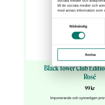
sociala medier och analysera 
till de sociala medier och a
med annan information som du 
Samtyckesval
Nödvändig
Avvisa
Black Tower Club Editio
Rosé
99 kr
Imponerande och synnerligen pris