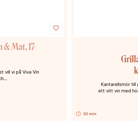
 & Mat, 17-
Gril
k
 vill vi på Viva Vin
h...
Kantarellsmör till g
ett vitt vin med h
30 min