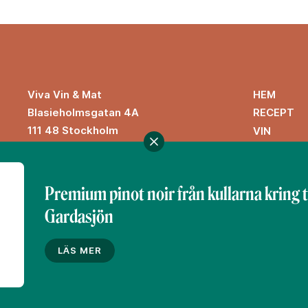
HEM
Viva Vin & Mat
Blasieholmsgatan 4A
RECEPT
111 48 Stockholm
VIN
viva@vivavinomat.se
INSPIRATI
Premium pinot noir från kullarna kring 
Gardasjön
Denna webbplats drivs av Vinklubben i Norden AB
© 2026 vivavinomat.se
LÄS MER