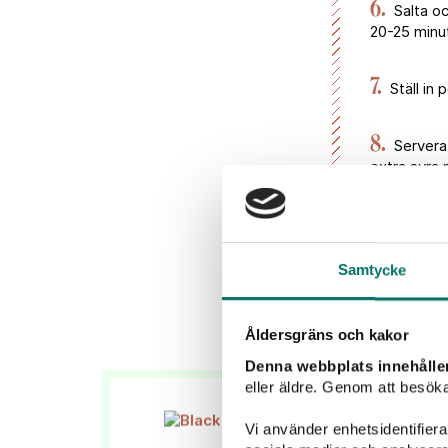
6.
Salta oc
20-25 minut
7.
Ställ in 
8.
Servera 
extra syra 
Recept och sty
Samtycke
Åldersgräns och kakor
Denna webbplats innehålle
eller äldre. Genom att besöka
Vi använder enhetsidentifierar