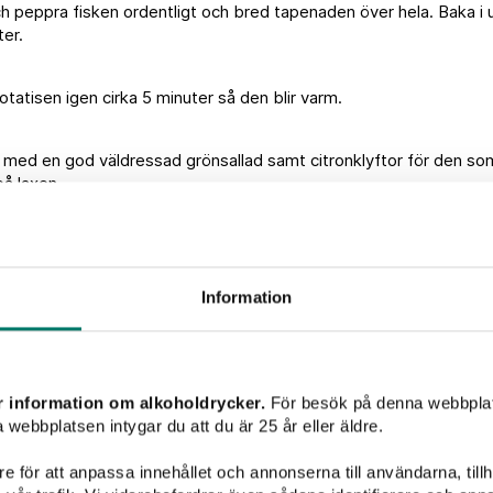
h peppra fisken ordentligt och bred tapenaden över hela. Baka i 
er.
potatisen igen cirka 5 minuter så den blir varm.
med en god väldressad grönsallad samt citronklyftor för den som 
på laxen.
ling: Liselotte Forslin
Information
Vintips till maten
r information om alkoholdrycker.
För besök på denna webbplat
 webbplatsen intygar du att du är 25 år eller äldre.
Välkomme
e för att anpassa innehållet och annonserna till användarna, tillh