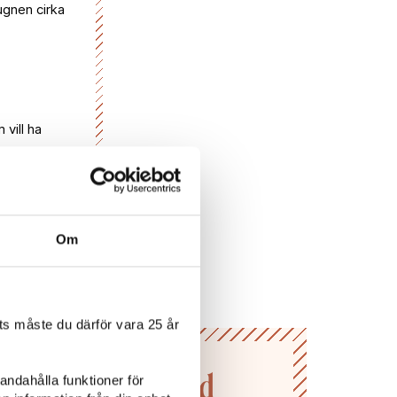
ugnen cirka
vill ha
Om
s måste du därför vara 25 år
n till Vivas värld
andahålla funktioner för