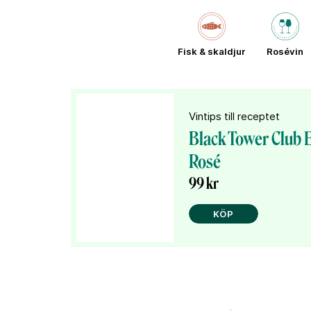
Fisk & skaldjur
Rosévin
Vintips till receptet
Black Tower Club E
Rosé
99 kr
KÖP