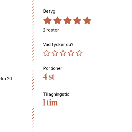
Betyg
2
röster
Vad tycker du?
Portioner
4 st
irka 20
Tillagningstid
1 tim