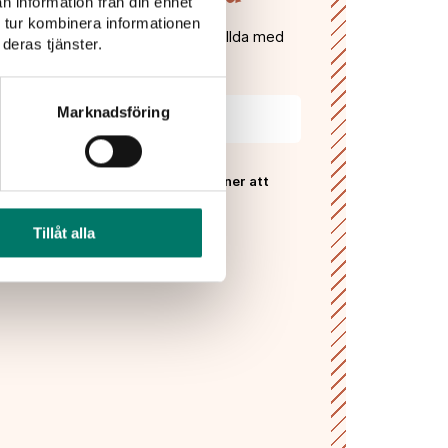
n information från din enhet
 tur kombinera informationen
gifter och få våra nyhetsbrev fyllda med
deras tjänster.
, recept, vintips och tävlingar!
Marknadsföring
 Vivas
sekretesspolicy
och godkänner att
ras och lagras enligt denna.*
Tillåt alla
PRENUMERERA