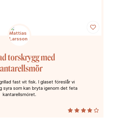
lad torskrygg med
antarellsmör
rillad fast vit fisk. I glaset föreslår vi
ög syra som kan bryta igenom det feta
kantarellsmöret.