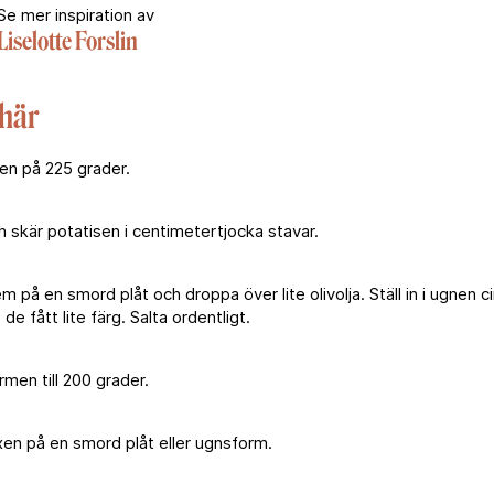
Se mer inspiration av
Liselotte Forslin
 här
en på 225 grader.
h skär potatisen i centimetertjocka stavar.
 på en smord plåt och droppa över lite olivolja. Ställ in i ugnen c
s de fått lite färg. Salta ordentligt.
men till 200 grader.
en på en smord plåt eller ugnsform.