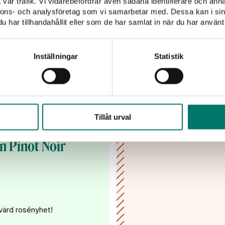
vår trafik. Vi vidarebefordrar även sådana identifierare och anna
nnons- och analysföretag som vi samarbetar med. Dessa kan i sin
Lämna dina kontaktupp
har tillhandahållit eller som de har samlat in när du har använt 
inspiration
Inställningar
Statistik
Jag har tagit del av
mina uppgifter hante
Tillåt urval
n Pinot Noir
värd rosényhet!