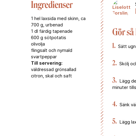
Ingredienser
1 hel laxsida med skinn, ca
700 g, urbenad
Gör så
1 dl färdig tapenade
600 g sötpotatis
olivolja
1.
Sätt ugn
flingsalt och nymald
svartpeppar
2.
Till servering:
Skölj oc
väldressad grönsallad
citron, skal och saft
3.
Lägg dem
minuter till
4.
Sänk vär
5.
Lägg lax