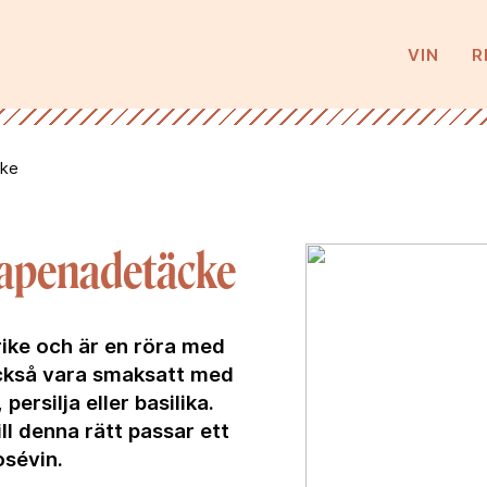
VIN
R
cke
tapenadetäcke
ike och är en röra med
 också vara smaksatt med
 persilja eller basilika.
ll denna rätt passar ett
osévin.