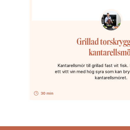
Grillad torskryg
kantarellsm
Kantarellsmör till grillad fast vit fisk.
ett vitt vin med hög syra som kan br
kantarellsmöret.
30 min