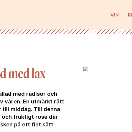
VIN
R
ad med lax
allad med rädisor och
v våren. En utmärkt rätt
 till middag. Till denna
t och fruktigt rosé där
ken på ett fint sätt.