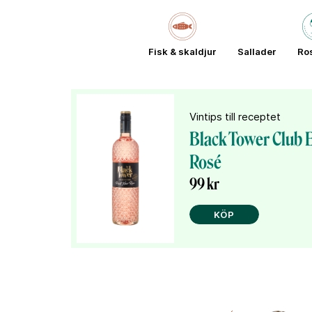
Fisk & skaldjur
Sallader
Ro
Vintips till receptet
Black Tower Club E
Rosé
99 kr
KÖP