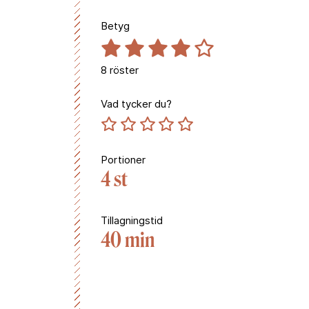
Betyg
8
röster
Vad tycker du?
Portioner
4 st
Tillagningstid
40 min