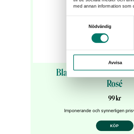
med annan information som du 
Samtyckesval
Nödvändig
Avvisa
Black Tower Club Editio
Rosé
99 kr
Imponerande och synnerligen pris
KÖP