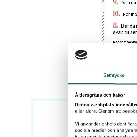
9.
Dela räd
10.
Rör iho
11.
Blanda p
svalt till se
Recept: Sanna
Foto: Torbjörn
Samtycke
Åldersgräns och kakor
Denna webbplats innehålle
eller äldre. Genom att besöka
Vi använder enhetsidentifierar
sociala medier och analysera 
till de sociala medier och a