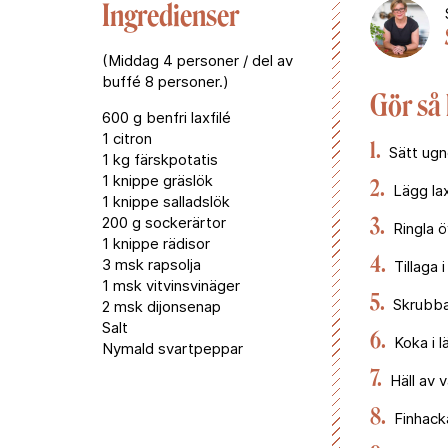
Ingredienser
(Middag 4 personer / del av
buffé 8 personer.)
Gör så
600 g benfri laxfilé
1 citron
1.
Sätt ugn
1 kg färskpotatis
1 knippe gräslök
2.
Lägg lax
1 knippe salladslök
200 g sockerärtor
3.
Ringla ö
1 knippe rädisor
4.
3 msk rapsolja
Tillaga 
1 msk vitvinsvinäger
5.
Skrubba 
2 msk dijonsenap
Salt
6.
Koka i lä
Nymald svartpeppar
7.
Häll av v
8.
Finhacka