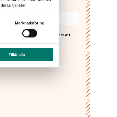
, recept, vintips och tävlingar!
deras tjänster.
Marknadsföring
 Vivas
sekretesspolicy
och godkänner att
ras och lagras enligt denna.*
Tillåt alla
PRENUMERERA