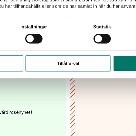
inspiration
har tillhandahållit eller som de har samlat in när du har använt 
Inställningar
Statistik
Jag har tagit del av
mina uppgifter hante
Tillåt urval
n Pinot Noir
värd rosényhet!