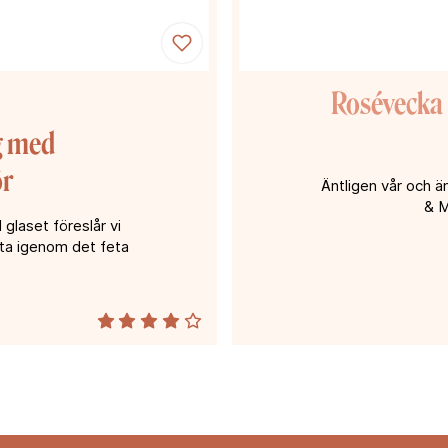
Rosévecka 
g med
ör
Äntligen vår och än
& M
 I glaset föreslår vi
yta igenom det feta