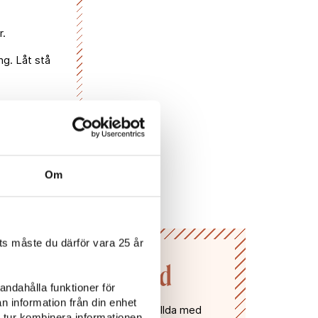
r.
ng. Låt stå
Om
s måste du därför vara 25 år
n till Vivas värld
andahålla funktioner för
n information från din enhet
gifter och få våra nyhetsbrev fyllda med
 tur kombinera informationen