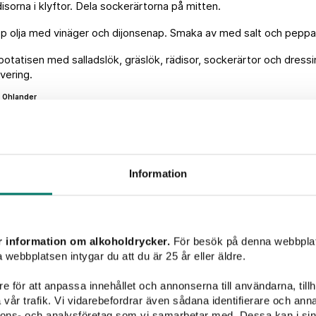
isorna i klyftor. Dela sockerärtorna på mitten.
p olja med vinäger och dijonsenap. Smaka av med salt och peppa
otatisen med salladslök, gräslök, rädisor, sockerärtor och dressi
rvering.
 Ohlander
 Lagerwall
Information
Vintips till maten
r information om alkoholdrycker.
För besök på denna webbplat
 webbplatsen intygar du att du är 25 år eller äldre.
Välkomme
e för att anpassa innehållet och annonserna till användarna, tillh
vår trafik. Vi vidarebefordrar även sådana identifierare och anna
Lämna dina kontaktupp
nnons- och analysföretag som vi samarbetar med. Dessa kan i sin