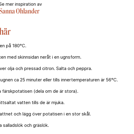
Se mer inspiration av
Sanna Ohlander
 här
en på 180°C.
en med skinnsidan neråt i en ugnsform.
ver olja och pressad citron. Salta och peppra.
i ugnen ca 25 minuter eller tills innertemperaturen är 56°C.
färskpotatisen (dela om de är stora).
ttsaltat vatten tills de är mjuka.
attnet och lägg över potatisen i en stor skål.
 salladslök och gräslök.