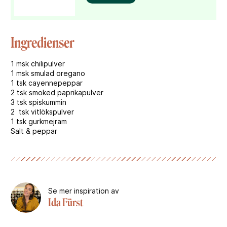
Ingredienser
1
msk chilipulver
1
msk smulad oregano
1
tsk cayennepeppar
2
tsk smoked paprikapulver
3 tsk spiskummin
2
tsk vitlökspulver
1 tsk gurkmejram
Salt & peppar
Se mer inspiration av
Ida Fürst