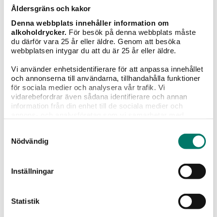
Åldersgräns och kakor
Denna webbplats innehåller information om
alkoholdrycker.
För besök på denna webbplats måste
du därför vara 25 år eller äldre. Genom att besöka
webbplatsen intygar du att du är 25 år eller äldre.
Vi använder enhetsidentifierare för att anpassa innehållet
och annonserna till användarna, tillhandahålla funktioner
för sociala medier och analysera vår trafik. Vi
Louis Bouillot Crémant de Bourgogne Brut
vidarebefordrar även sådana identifierare och annan
information från din enhet till de sociala medier och
(37,5 cl)
annons- och analysföretag som vi samarbetar med.
Dessa kan i sin tur kombinera informationen med annan
99 kr
Samtyckesval
information som du har tillhandahållit eller som de har
Nödvändig
samlat in när du har använt deras tjänster.
Storfavoriten Louis Bouillot's mest populära Crémant
de Bourgogne på halvflaska!
Inställningar
KÖP
Statistik