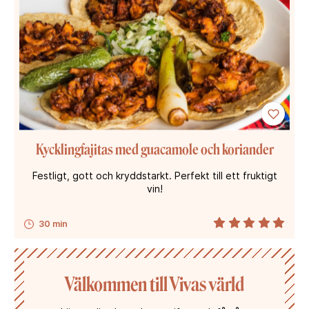
Kycklingfajitas med guacamole och koriander
Festligt, gott och kryddstarkt. Perfekt till ett fruktigt
vin!
30 min
Välkommen till Vivas värld