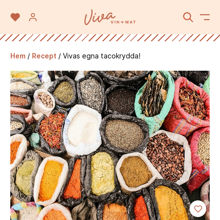
Hem
/
Recept
/
Vivas egna tacokrydda!