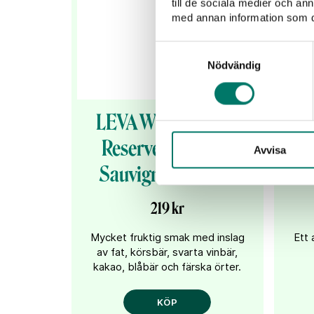
till de sociala medier och a
med annan information som du 
Samtyckesval
Nödvändig
LEVA Winemaker’s
L
Reserve Cabernet
Avvisa
Sauvignon Merlot
219 kr
Mycket fruktig smak med inslag
Ett 
av fat, körsbär, svarta vinbär,
kakao, blåbär och färska örter.
KÖP