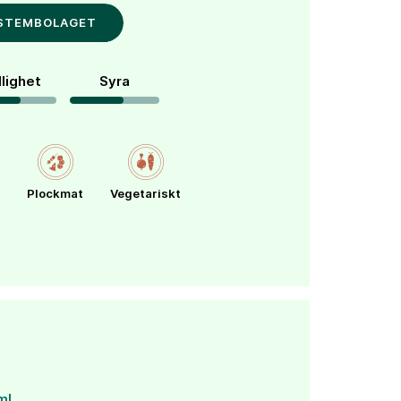
YSTEMBOLAGET
llighet
Syra
Plockmat
Vegetariskt
ml