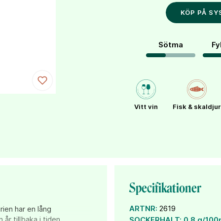
KÖP PÅ S
Sötma
Fy
Vitt vin
Fisk & skaldjur
Specifikationer
ARTNR:
2619
arien har en lång
år tillbaka i tiden.
SOCKERHALT:
0,8 g/100