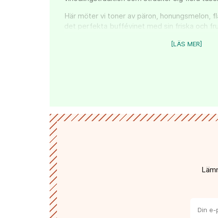
Här möter vi toner av päron, honungsmelon, fl
det perfekta buffévinet med sin friska och fr
Vinet är etiskt märkt enligt "IMO Fair for Life" 
[LÄS MER]
certifiering för rättvis handel som utöver rättv
handelsavtal även omfattar hela handelskedja
omsorg om miljön, både i och runt vingården.
Lämn