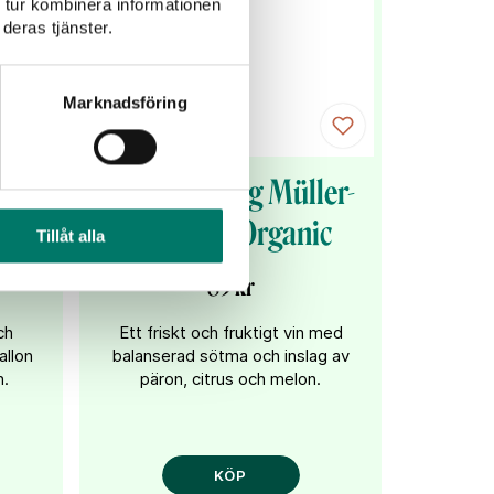
 tur kombinera informationen
deras tjänster.
Marknadsföring
Leva Riesling Müller-
Thurgau Organic
Tillåt alla
89 kr
ch
Ett friskt och fruktigt vin med
allon
balanserad sötma och inslag av
n.
päron, citrus och melon.
KÖP