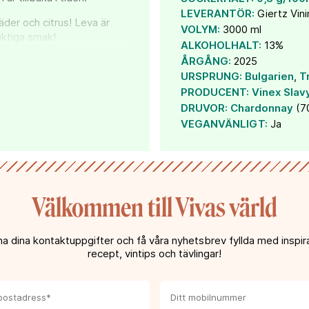
LEVERANTÖR:
Giertz Vin
äder och citrus! Leva är
VOLYM:
3000 ml
uktiga smak!
ALKOHOLHALT:
13%
ÅRGÅNG:
2025
vilket är en etiskt
isa arbetsvillkor och
URSPRUNG:
Bulgarien
,
T
n samt krav vad gäller
PRODUCENT:
Vinex Slav
DRUVOR:
Chardonnay
(7
VEGANVÄNLIGT:
Ja
Välkommen till Vivas värld
a dina kontaktuppgifter och få våra nyhetsbrev fyllda med inspira
recept, vintips och tävlingar!