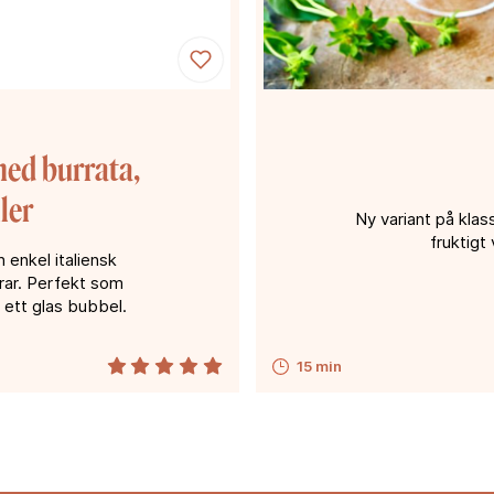
ed burrata,
ler
Ny variant på klas
fruktigt 
n enkel italiensk
rar. Perfekt som
 ett glas bubbel.
15 min