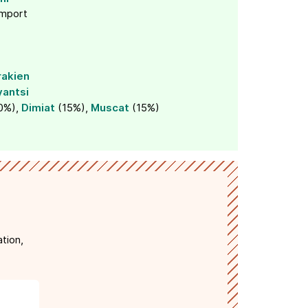
import
rakien
yantsi
0%),
Dimiat
(15%),
Muscat
(15%)
tion,