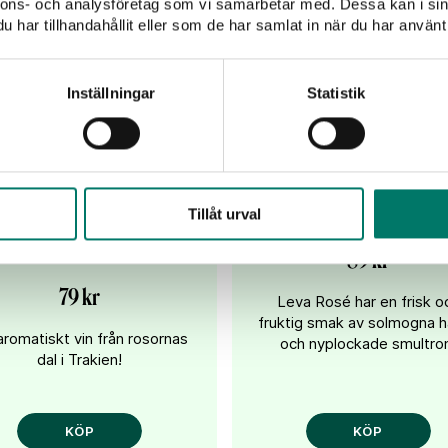
nnons- och analysföretag som vi samarbetar med. Dessa kan i sin
har tillhandahållit eller som de har samlat in när du har använt 
Inställningar
Statistik
eva Chardonnay
Leva Cabernet
Misket Dimiat
Shiraz Rosé
Tillåt urval
Muscat
89 kr
79 kr
Leva Rosé har en frisk o
fruktig smak av solmogna h
aromatiskt vin från rosornas
och nyplockade smultro
dal i Trakien!
KÖP
KÖP