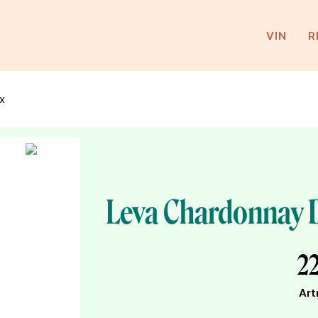
VIN
R
x
Leva Chardonnay 
22
Art