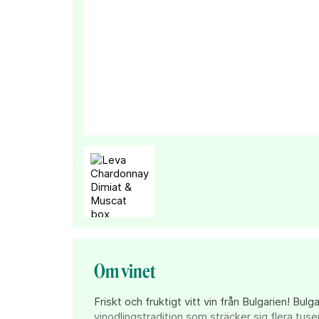
Om vinet
Friskt och fruktigt vitt vin från Bulgarien! Bulg
vinodlingstradition som sträcker sig flera tusen 