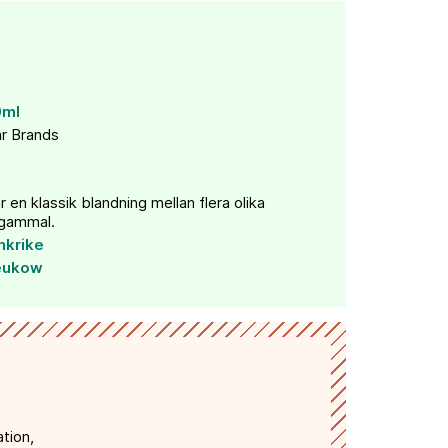
0ml
r Brands
en klassik blandning mellan flera olika
r gammal.
nkrike
eukow
tion,