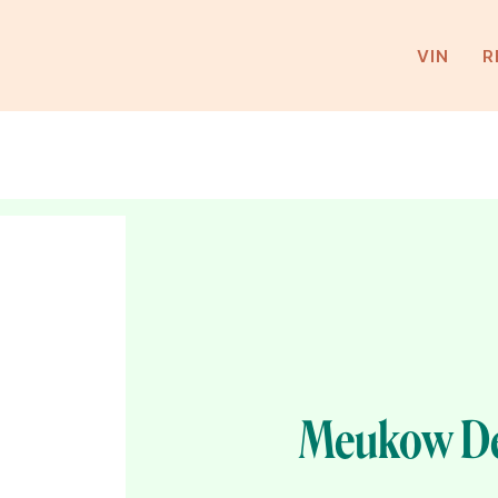
VIN
R
Meukow De