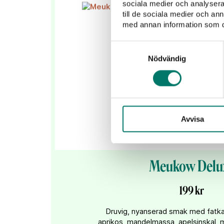
sociala medier och analysera 
till de sociala medier och a
med annan information som du 
Samtyckesval
Nödvändig
Avvisa
Meukow Delu
199 kr
Druvig, nyanserad smak med fatkar
aprikos, mandelmassa, apelsinskal,