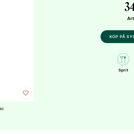
34
Ar
KÖP PÅ S
Sprit