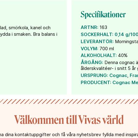
Specifikationer
ARTNR:
163
ad, smörkola, kanel och
ydda i smaken. Bra balans i
SOCKERHALT:
0,14 g/10
LEVERANTÖR:
Morningsta
VOLYM:
700 ml
ALKOHOLHALT:
40%
ÅRGÅNG:
Denna cognac är 
ålderskvalitéer- i snitt 5 å
URSPRUNG:
Cognac
,
Fra
PRODUCENT:
Cognac M
Välkommen till Vivas värld
a dina kontaktuppgifter och få våra nyhetsbrev fyllda med inspira