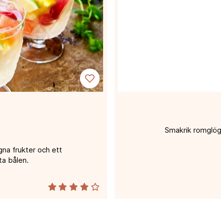
Smakrik romglögg
gna frukter och ett
sta bålen.