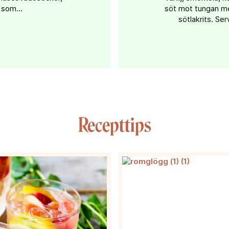
 som...
söt mot tungan me
sötlakrits. S
Recepttips