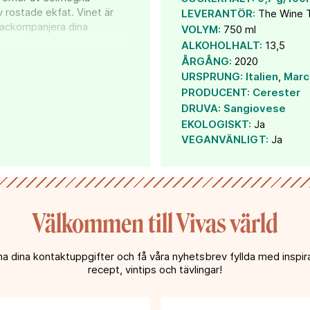
v rostade ekfat. Vinet är
LEVERANTÖR:
The Wine 
t ackompanjera dina
VOLYM:
750 ml
ALKOHOLHALT:
13,5
ÅRGÅNG:
2020
där gröna kullar och
URSPRUNG:
Italien
,
Marc
atiska havet. Mitt emot
PRODUCENT:
Cerester
ilket tros vara distriktet
DRUVA:
Sangiovese
vänds den till vintyper
EKOLOGISKT:
Ja
o. Sangiovese trivs otroligt
 av körsbär och örter, i
VEGANVÄNLIGT:
Ja
tanninstruktur.
oducenten Cerester, som
Välkommen till Vivas värld
er. Dessutom kommer vinet i
m enkelt kan återvinnas.
t till Sverige har
a dina kontaktuppgifter och få våra nyhetsbrev fyllda med inspira
solvatten.org).
recept, vintips och tävlingar!