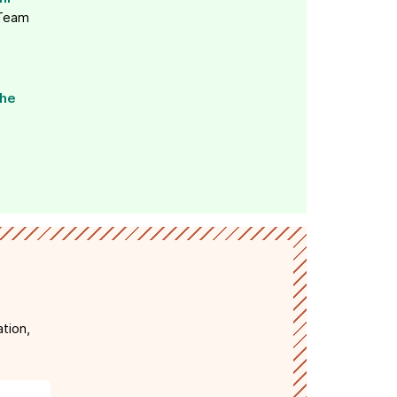
Team
he
tion,