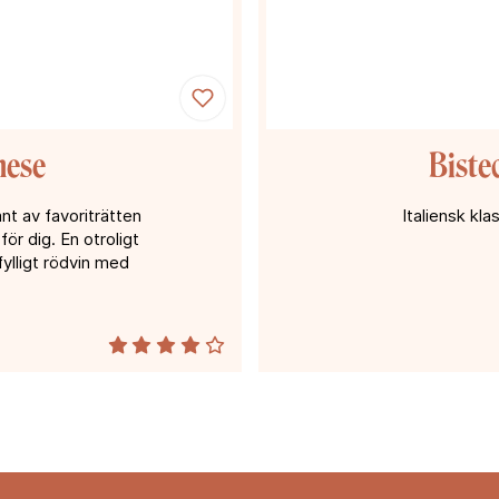
nese
Biste
nt av favoriträtten
Italiensk kl
ör dig. En otroligt
ylligt rödvin med