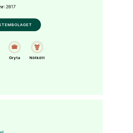
nr
: 2817
YSTEMBOLAGET
Gryta
Nötkött
ml