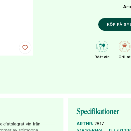
Art
KÖP PÅ S
Rött vin
Grillat
Specifikationer
ARTNR:
2817
ekfatslagrat vin från
 aromer av solmogna
SOCKERHALT:
0,7 g/100