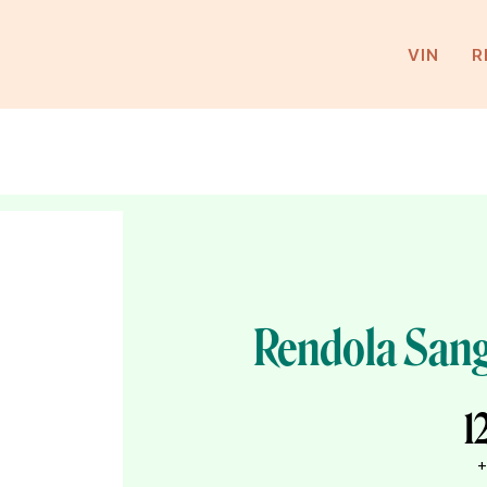
VIN
R
Rendola Sang
1
+