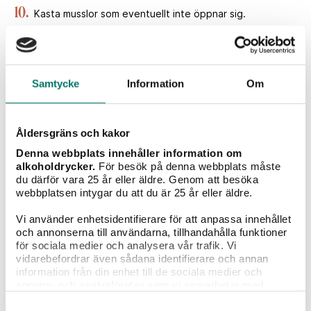
10.
Kasta musslor som eventuellt inte öppnar sig.
11.
Strö över koriander och servera direkt. Förslagsvis med
ett gott surdegsbröd, rostad sötpotatis eller med kokt ris.
Samtycke
Information
Om
Åldersgräns och kakor
Betyg
Denna webbplats innehåller information om
alkoholdrycker.
För besök på denna webbplats måste
du därför vara 25 år eller äldre. Genom att besöka
webbplatsen intygar du att du är 25 år eller äldre.
25
röster
Vi använder enhetsidentifierare för att anpassa innehållet
Vad tycker du?
och annonserna till användarna, tillhandahålla funktioner
för sociala medier och analysera vår trafik. Vi
vidarebefordrar även sådana identifierare och annan
information från din enhet till de sociala medier och
Portioner
annons- och analysföretag som vi samarbetar med.
2 st
Dessa kan i sin tur kombinera informationen med annan
Samtyckesval