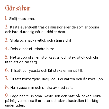
Gör så här
1.
Skölj musslorna.
2.
Kasta eventuellt trasiga musslor eller de som är öppna
och inte sluter sig när du sköljer dem.
3.
Skala och hacka vitlök och strimla chilin.
4.
Dela zucchini i mindre bitar.
5.
Hetta upp olja i en stor kastrull och stek vitlök och chili
utan att de tar färg.
6.
Tillsätt currypasta och låt steka en minut till.
7.
Tillsätt kokosmjölk, limejuice, 1 dl vatten och låt koka upp.
8.
Häll i zucchinin och smaka av med salt.
9.
Lägg ner musslorna i kastrullen och sätt på locket. Koka
på hög värme i ca 5 minuter och skaka kastrullen försiktigt
under tiden.