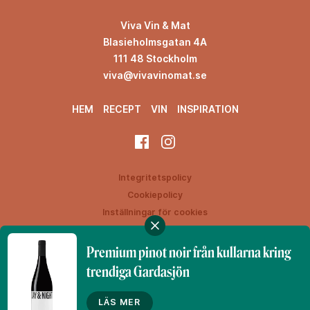
Viva Vin & Mat
Blasieholmsgatan 4A
111 48 Stockholm
viva@vivavinomat.se
HEM
RECEPT
VIN
INSPIRATION
Integritetspolicy
Cookiepolicy
Inställningar för cookies
Premium pinot noir från kullarna kring
trendiga Gardasjön
Denna webbplats drivs av Vinklubben i Norden AB
© 2026 vivavinomat.se
LÄS MER