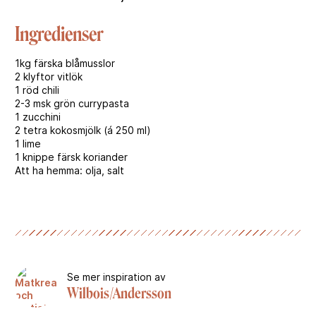
Ingredienser
1kg färska blåmusslor
2 klyftor vitlök
1 röd chili
2-3 msk grön currypasta
1 zucchini
2 tetra kokosmjölk (á 250 ml)
1 lime
1 knippe färsk koriander
Att ha hemma: olja, salt
Se mer inspiration av
Wilbois/Andersson