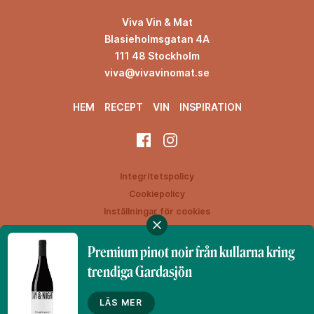
Viva Vin & Mat
Blasieholmsgatan 4A
111 48 Stockholm
viva@vivavinomat.se
HEM
RECEPT
VIN
INSPIRATION
Integritetspolicy
Cookiepolicy
Inställningar för cookies
Premium pinot noir från kullarna kring
trendiga Gardasjön
Denna webbplats drivs av Vinklubben i Norden AB
© 2026 vivavinomat.se
LÄS MER