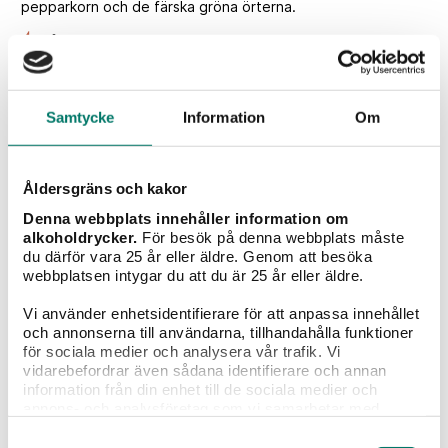
pepparkorn och de färska gröna örterna.
4.
Låt buljongen koka cirka 3-5 timmar tills den reducerat till
cirka en fjärdedel. Smaka av med salt och peppar och sila
sedan av.
5.
Häll upp i isformar eller större förpackningar om du ska
Samtycke
Information
Om
göra soppa eller risotto. Frys in.
Åldersgräns och kakor
Denna webbplats innehåller information om
alkoholdrycker.
För besök på denna webbplats måste
Betyg
du därför vara 25 år eller äldre. Genom att besöka
webbplatsen intygar du att du är 25 år eller äldre.
5
röster
Vi använder enhetsidentifierare för att anpassa innehållet
och annonserna till användarna, tillhandahålla funktioner
för sociala medier och analysera vår trafik. Vi
Vad tycker du?
vidarebefordrar även sådana identifierare och annan
information från din enhet till de sociala medier och
annons- och analysföretag som vi samarbetar med.
Dessa kan i sin tur kombinera informationen med annan
Samtyckesval
information som du har tillhandahållit eller som de har