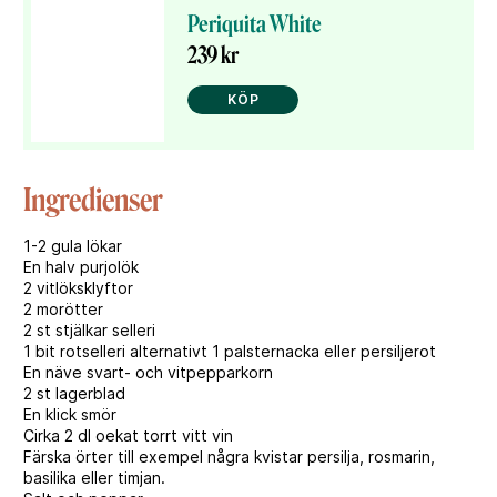
Periquita White
239 kr
KÖP
Ingredienser
1-2 gula lökar
En halv purjolök
2 vitlöksklyftor
2 morötter
2 st stjälkar selleri
1 bit rotselleri alternativt 1 palsternacka eller persiljerot
En näve svart- och vitpepparkorn
2 st lagerblad
En klick smör
Cirka 2 dl oekat torrt vitt vin
Färska örter till exempel några kvistar persilja, rosmarin,
basilika eller timjan.