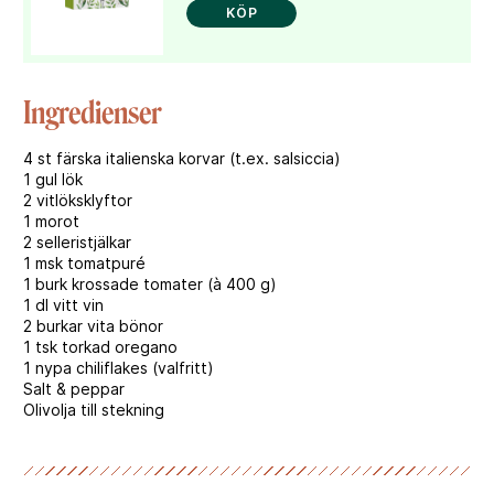
KÖP
Ingredienser
4 st färska italienska korvar (t.ex. salsiccia)
1 gul lök
2 vitlöksklyftor
1 morot
2 selleristjälkar
1 msk tomatpuré
1 burk krossade tomater (à 400 g)
1 dl vitt vin
2 burkar vita bönor
1 tsk torkad oregano
1 nypa chiliflakes (valfritt)
Salt & peppar
Olivolja till stekning