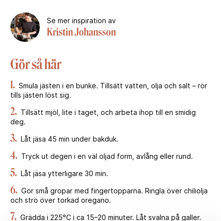
Se mer inspiration av
Kristin Johansson
Gör så här
1.
Smula jästen i en bunke. Tillsätt vatten, olja och salt – rör
tills jästen löst sig.
2.
Tillsätt mjöl, lite i taget, och arbeta ihop till en smidig
deg.
3.
Låt jäsa 45 min under bakduk.
4.
Tryck ut degen i en väl oljad form, avlång eller rund.
5.
Låt jäsa ytterligare 30 min.
6.
Gör små gropar med fingertopparna. Ringla över chiliolja
och strö över torkad oregano.
7.
Grädda i 225°C i ca 15–20 minuter. Låt svalna på galler.