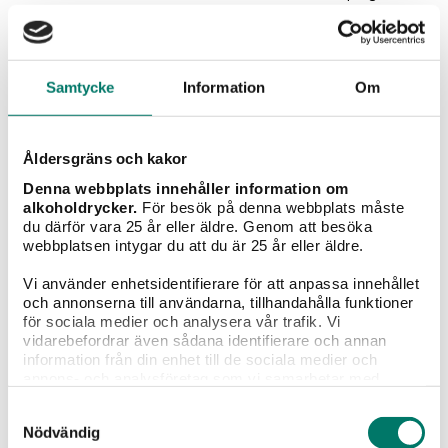
Tillbehör:
Färsk basilika, riven parmesan, extra chiliolja
Samtycke
Information
Om
Betyg
Åldersgräns och kakor
Denna webbplats innehåller information om
3
röster
alkoholdrycker.
För besök på denna webbplats måste
du därför vara 25 år eller äldre. Genom att besöka
Vad tycker du?
webbplatsen intygar du att du är 25 år eller äldre.
Vi använder enhetsidentifierare för att anpassa innehållet
och annonserna till användarna, tillhandahålla funktioner
för sociala medier och analysera vår trafik. Vi
vidarebefordrar även sådana identifierare och annan
information från din enhet till de sociala medier och
Vintips till maten
annons- och analysföretag som vi samarbetar med.
Dessa kan i sin tur kombinera informationen med annan
Samtyckesval
information som du har tillhandahållit eller som de har
Nödvändig
samlat in när du har använt deras tjänster.