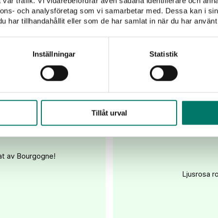
vår trafik. Vi vidarebefordrar även sådana identifierare och anna
nnons- och analysföretag som vi samarbetar med. Dessa kan i sin
har tillhandahållit eller som de har samlat in när du har använt 
Inställningar
Statistik
s Chablis
Bouchard 
Tillåt urval
tat av Bourgogne!
Ljusrosa ro