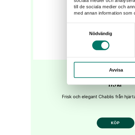
sociala medier och analysera 
till de sociala medier och a
med annan information som du 
Samtyckesval
Nödvändig
Bouchard Aîné & Fil
Avvisa
175 kr
Frisk och elegant Chablis från hjär
KÖP