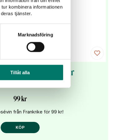
n information från din enhet
 tur kombinera informationen
deras tjänster.
Marknadsföring
Ainé & Fils Pinot Noir
Tillåt alla
Rosé
99 kr
sévin från Frankrike för 99 kr!
KÖP