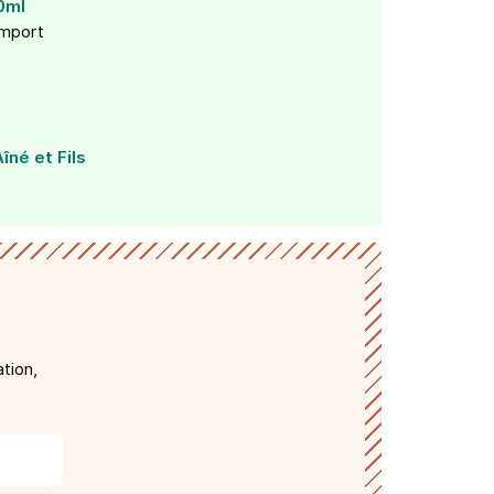
0ml
import
îné et Fils
tion,