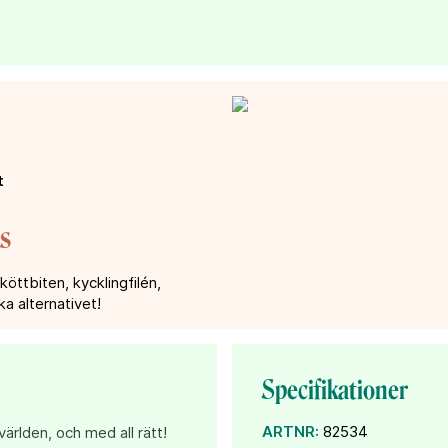
t
s
köttbiten, kycklingfilén,
ka alternativet!
Specifikationer
ARTNR:
82534
ärlden, och med all rätt!