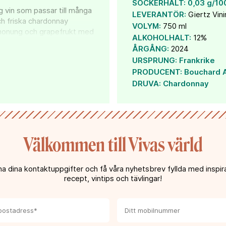
SOCKERHALT:
0,03 g/10
g vin som passar till många
LEVERANTÖR:
Giertz Vin
och friska chardonnay
VOLYM:
750 ml
 honung och grapefrukt med
ALKOHOLHALT:
12%
ran mynnar ut i ett långt
ÅRGÅNG:
2024
er av fisk eller skaldjur, så
URSPRUNG:
Frankrike
allad.
PRODUCENT:
Bouchard A
Aîné & Fils grundades
DRUVA:
Chardonnay
n gedigen historia. Sitt
yggt upp genom att värna
Välkommen till Vivas värld
a dina kontaktuppgifter och få våra nyhetsbrev fyllda med inspira
recept, vintips och tävlingar!