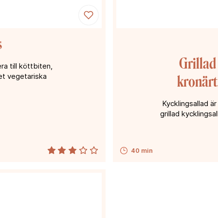
s
Grillad
a till köttbiten,
det vegetariska
kronärt
Kycklingsallad ä
grillad kycklings
40 min