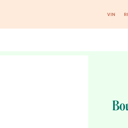
VIN
R
Bou