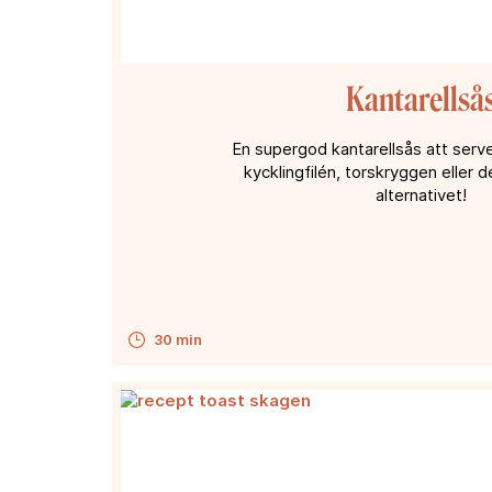
Kantarellså
En supergod kantarellsås att server
kycklingfilén, torskryggen eller 
alternativet!
30 min