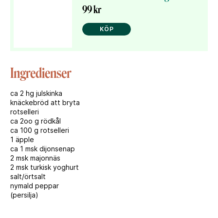
99 kr
KÖP
Ingredienser
ca 2 hg julskinka
knäckebröd att bryta
rotselleri
ca 2oo g rödkål
ca 100 g rotselleri
1 äpple
ca 1 msk dijonsenap
2 msk majonnäs
2 msk turkisk yoghurt
salt/örtsalt
nymald peppar
(persilja)