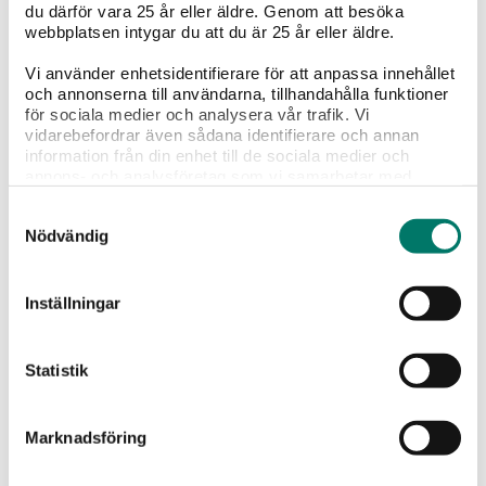
du därför vara 25 år eller äldre. Genom att besöka
10.
webbplatsen intygar du att du är 25 år eller äldre.
Lägg upp majskycklingen, sparrisen och purén på 4
tallrikar. Häll på gräslöksoljan och strö över baconet.
Vi använder enhetsidentifierare för att anpassa innehållet
Recept: Mattias Larsson
och annonserna till användarna, tillhandahålla funktioner
för sociala medier och analysera vår trafik. Vi
vidarebefordrar även sådana identifierare och annan
information från din enhet till de sociala medier och
annons- och analysföretag som vi samarbetar med.
Dessa kan i sin tur kombinera informationen med annan
Betyg
Samtyckesval
information som du har tillhandahållit eller som de har
Nödvändig
samlat in när du har använt deras tjänster.
21
röster
Inställningar
Vad tycker du?
Statistik
Portioner
4 st
Marknadsföring