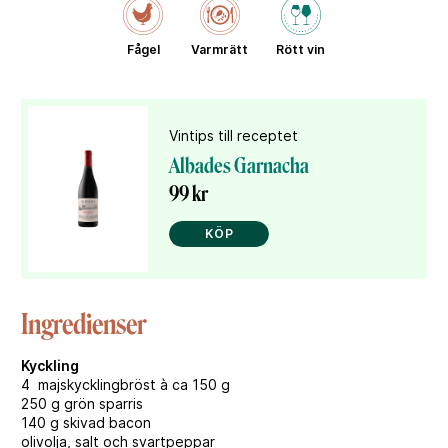
Fågel
Varmrätt
Rött vin
Vintips till receptet
Albades Garnacha
99 kr
KÖP
Ingredienser
Kyckling
4 majskycklingbröst à ca 150 g
250 g grön sparris
140 g skivad bacon
olivolja, salt och svartpeppar