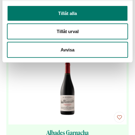
Tillagningstid
1 tim
Tillåt alla
Tillåt urval
Vintips till maten
Avvisa
Albades Garnacha