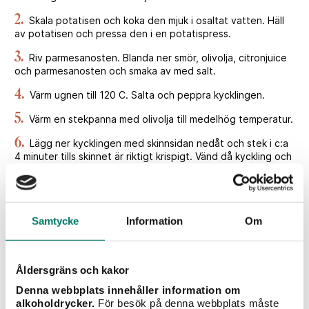
2.
Skala potatisen och koka den mjuk i osaltat vatten. Häll
av potatisen och pressa den i en potatispress.
3.
Riv parmesanosten. Blanda ner smör, olivolja, citronjuice
och parmesanosten och smaka av med salt.
4.
Värm ugnen till 120 C. Salta och peppra kycklingen.
5.
Värm en stekpanna med olivolja till medelhög temperatur.
6.
Lägg ner kycklingen med skinnsidan nedåt och stek i c:a
4 minuter tills skinnet är riktigt krispigt. Vänd då kyckling och
stek vidare i ca 3 minuter.
7.
Lägg kycklingen i en ugnsfast form och ugnsbaka i ca 20
minuter tills kärntemperaturen är 63-64 C och låt den
därefter vila ett par minuter före servering (då kommer
Samtycke
Information
Om
kärntemperaturen vara ca 66 C).
8.
Ansa sparrisen. Värm en stekpanna med olivolja till
Åldersgräns och kakor
högsta temperatur.
Denna webbplats innehåller information om
9.
Stek sparrisen i 2-3 minuter tills den fått en lätt sotad
alkoholdrycker.
För besök på denna webbplats måste
yta och smaka av med salt.