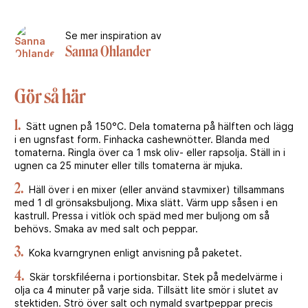
Se mer inspiration av
Sanna Ohlander
Gör så här
1.
Sätt ugnen på 150°C. Dela tomaterna på hälften och lägg
i en ugnsfast form. Finhacka cashewnötter. Blanda med
tomaterna. Ringla över ca 1 msk oliv- eller rapsolja. Ställ in i
ugnen ca 25 minuter eller tills tomaterna är mjuka.
2.
Häll över i en mixer (eller använd stavmixer) tillsammans
med 1 dl grönsaksbuljong. Mixa slätt. Värm upp såsen i en
kastrull. Pressa i vitlök och späd med mer buljong om så
behövs. Smaka av med salt och peppar.
3.
Koka kvarngrynen enligt anvisning på paketet.
4.
Skär torskfiléerna i portionsbitar. Stek på medelvärme i
olja ca 4 minuter på varje sida. Tillsätt lite smör i slutet av
stektiden. Strö över salt och nymald svartpeppar precis