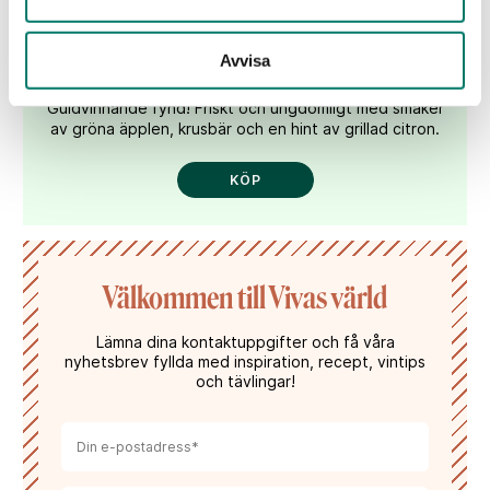
Periquita White
Avvisa
239 kr
Guldvinnande fynd! Friskt och ungdomligt med smaker
av gröna äpplen, krusbär och en hint av grillad citron.
KÖP
Välkommen till Vivas värld
Lämna dina kontaktuppgifter och få våra
nyhetsbrev fyllda med inspiration, recept, vintips
och tävlingar!