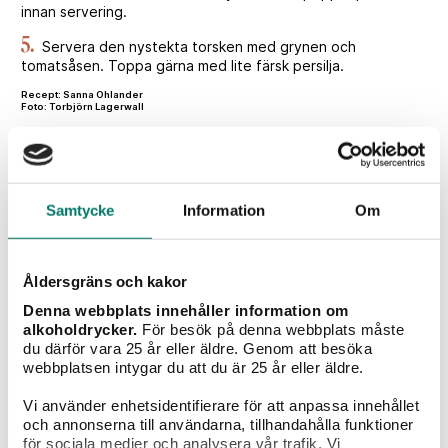
innan servering.
5.
Servera den nystekta torsken med grynen och
tomatsåsen. Toppa gärna med lite färsk persilja.
Recept: Sanna Ohlander
Foto: Torbjörn Lagerwall
Samtycke
Information
Om
Betyg
2
röster
Åldersgräns och kakor
Denna webbplats innehåller information om
Vad tycker du?
alkoholdrycker.
För besök på denna webbplats måste
du därför vara 25 år eller äldre. Genom att besöka
webbplatsen intygar du att du är 25 år eller äldre.
Portioner
Vi använder enhetsidentifierare för att anpassa innehållet
4 st
och annonserna till användarna, tillhandahålla funktioner
för sociala medier och analysera vår trafik. Vi