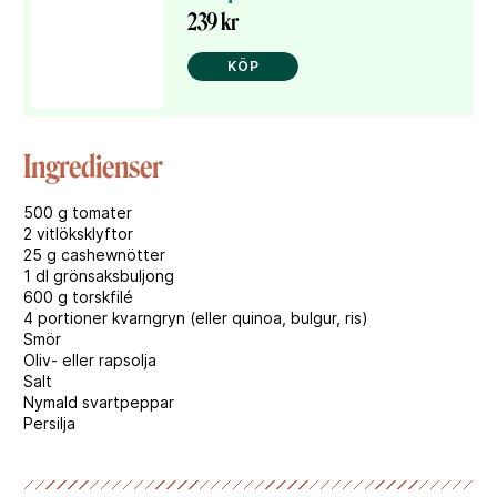
239 kr
KÖP
Ingredienser
500 g tomater
2 vitlöksklyftor
25 g cashewnötter
1 dl grönsaksbuljong
600 g torskfilé
4 portioner kvarngryn (eller quinoa, bulgur, ris)
Smör
Oliv- eller rapsolja
Salt
Nymald svartpeppar
Persilja