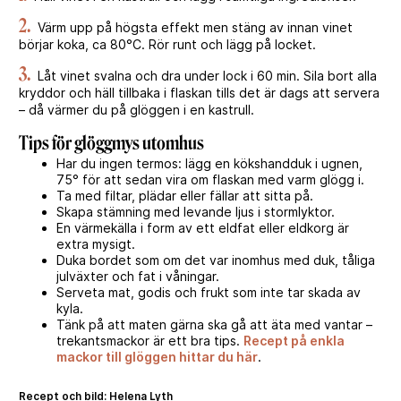
2.
Värm upp på högsta effekt men stäng av innan vinet
börjar koka, ca 80°C. Rör runt och lägg på locket.
3.
Låt vinet svalna och dra under lock i 60 min. Sila bort alla
kryddor och häll tillbaka i flaskan tills det är dags att servera
– då värmer du på glöggen i en kastrull.
Tips för glöggmys utomhus
Har du ingen termos: lägg en kökshandduk i ugnen,
75° för att sedan vira om flaskan med varm glögg i.
Ta med filtar, plädar eller fällar att sitta på.
Skapa stämning med levande ljus i stormlyktor.
En värmekälla i form av ett eldfat eller eldkorg är
extra mysigt.
Duka bordet som om det var inomhus med duk, tåliga
julväxter och fat i våningar.
Serveta mat, godis och frukt som inte tar skada av
kyla.
Tänk på att maten gärna ska gå att äta med vantar –
trekantsmackor är ett bra tips.
Recept på enkla
mackor till glöggen hittar du här
.
Recept och bild: Helena Lyth