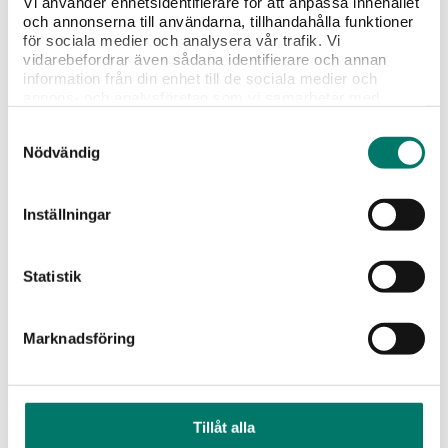
Vi använder enhetsidentifierare för att anpassa innehållet
vinare 2024
och annonserna till användarna, tillhandahålla funktioner
för sociala medier och analysera vår trafik. Vi
KÖP
vidarebefordrar även sådana identifierare och annan
information från din enhet till de sociala medier och
annons- och analysföretag som vi samarbetar med.
Dessa kan i sin tur kombinera informationen med annan
Samtyckesval
information som du har tillhandahållit eller som de har
Nödvändig
samlat in när du har använt deras tjänster.
Inställningar
Statistik
Marknadsföring
Amicale Rosso Veneto
99 kr
Tillåt alla