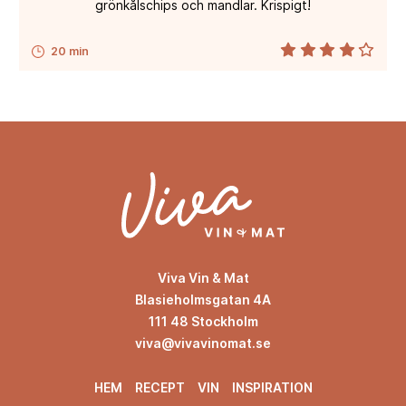
grönkålschips och mandlar. Krispigt!
20 min
Viva Vin & Mat
Blasieholmsgatan 4A
111 48 Stockholm
viva@vivavinomat.se
HEM
RECEPT
VIN
INSPIRATION