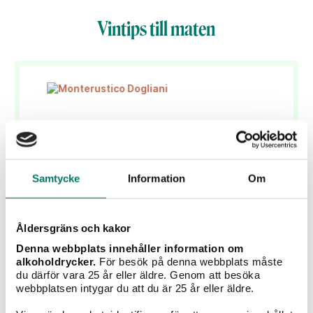
Vintips till maten
Samtycke
Information
Om
Åldersgräns och kakor
Monterustico Dogliani
Denna webbplats innehåller information om
alkoholdrycker.
För besök på denna webbplats måste
du därför vara 25 år eller äldre. Genom att besöka
129 kr
webbplatsen intygar du att du är 25 år eller äldre.
Ekologisk dolcetto från Piemonte - Vinnare av Årets