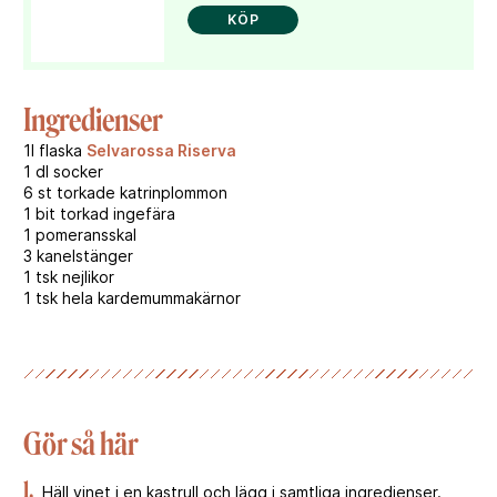
KÖP
Ingredienser
1l flaska
Selvarossa Riserva
1 dl socker
6 st torkade katrinplommon
1 bit torkad ingefära
1 pomeransskal
3 kanelstänger
1 tsk nejlikor
1 tsk hela kardemummakärnor
Gör så här
1.
Häll vinet i en kastrull och lägg i samtliga ingredienser.