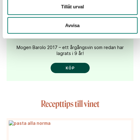
Tillåt urval
Barolo Riserva Le Colline
Avvisa
249 kr
Mogen Barolo 2017 – ett årgångsvin som redan har
lagrats i 9 år!
KÖP
Recepttips till vinet