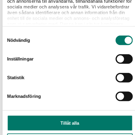
och annonserna till användarna, tillhandahålla funktioner för
sociala medier och analysera vår trafik. Vi vidarebefordrar
även sådana identifierare och annan information från din
enhet till de sociala medier och annons- och analysföretag
Boss Piemonte Appassimento
som vi samarbetar med. Dessa kan i sin tur kombinera
informationen med annan information som du har
95 kr
Samtyckesval
tillhandahållit eller som de har samlat in när du har använt
Nödvändig
deras tjänster.
FYND! “Spännande Appassimento från Piemonte.”
KÖP
Inställningar
Statistik
Marknadsföring
Tillåt alla