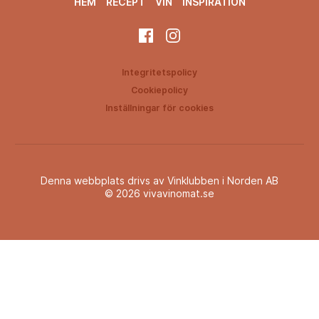
HEM
RECEPT
VIN
INSPIRATION
Integritetspolicy
Cookiepolicy
Inställningar för cookies
Denna webbplats drivs av Vinklubben i Norden AB
© 2026 vivavinomat.se