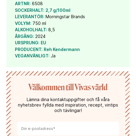
som picknick- och buffémat. Den är också ett
ARTNR:
6508
utmärkt val för att skåla vid festliga tillfällen.
SOCKERHALT:
2,7 g/100ml
Serveras bäst vid en temperatur mellan 8-10°C.
LEVERANTÖR:
Morningstar Brands
VOLYM:
750 ml
ALKOHOLHALT:
8,5
ÅRGÅNG:
2024
URSPRUNG:
EU
PRODUCENT:
Reh Kendermann
VEGANVÄNLIGT:
Ja
Välkommen till Vivas värld
Lämna dina kontaktuppgifter och få våra
nyhetsbrev fyllda med inspiration, recept, vintips
och tävlingar!