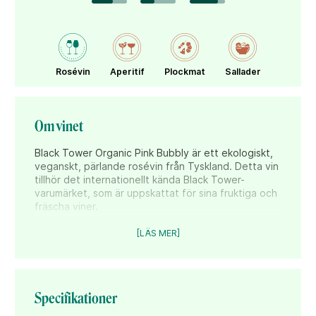
Rosévin
Aperitif
Plockmat
Sallader
Om vinet
Black Tower Organic Pink Bubbly är ett ekologiskt,
veganskt, pärlande rosévin från Tyskland. Detta vin
tillhör det internationellt kända Black Tower-
varumärket, som är uppskattat för sina fruktiga och
fräscha viner.
Smaken är fruktig med inslag av körsbär, jordgubbar,
[LÄS MER]
hallon och blodapelsin, vilket ger en livlig och
balanserad smakprofil. Den lätt bubblande
karaktären gör det till ett utmärkt val för den som
söker något lättare men ändå smakrikt.
Specifikationer
Passar perfekt som aperitif eller till lättare rätter