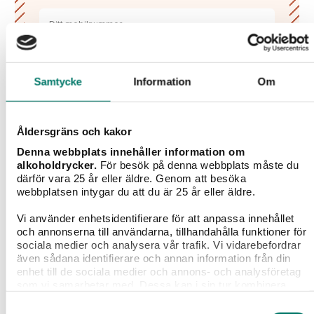
Jag har tagit del av Vivas
sekretesspolicy
och
godkänner att mina uppgifter hanteras och
Samtycke
Information
Om
lagras enligt denna.*
PRENUMERERA
Åldersgräns och kakor
Denna webbplats innehåller information om
alkoholdrycker.
För besök på denna webbplats måste du
därför vara 25 år eller äldre. Genom att besöka
webbplatsen intygar du att du är 25 år eller äldre.
Liknande viner
Vi använder enhetsidentifierare för att anpassa innehållet
och annonserna till användarna, tillhandahålla funktioner för
sociala medier och analysera vår trafik. Vi vidarebefordrar
även sådana identifierare och annan information från din
enhet till de sociala medier och annons- och analysföretag
som vi samarbetar med. Dessa kan i sin tur kombinera
informationen med annan information som du har
Samtyckesval
tillhandahållit eller som de har samlat in när du har använt