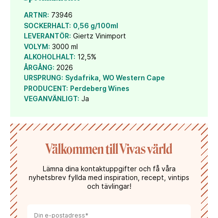
"Fynd-rosé för härliga helgluncher"
–
ARTNR:
73946
Vinexperterna 2026
SOCKERHALT:
0,56 g/100ml
In the MOOD for rosé är en kombination av
LEVERANTÖR:
Giertz Vinimport
noggrant utvalda druvor, ett soligt sydafrikanskt
VOLYM:
3000 ml
klimat och en erfaren producent med lång
ALKOHOLHALT:
12,5%
vintradition.
ÅRGÅNG:
2026
URSPRUNG:
Sydafrika
,
WO Western Cape
PRODUCENT:
Perdeberg Wines
VEGANVÄNLIGT:
Ja
Välkommen till Vivas värld
Lämna dina kontaktuppgifter och få våra
nyhetsbrev fyllda med inspiration, recept, vintips
och tävlingar!