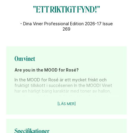
"ETT RIKTIGT FYND!"
- Dina Viner Professional Edition 2026-17 Issue
269
Om vinet
Are you in the MOOD for Rosé?
In the MOOD for Rosé är ett mycket friskt och
fruktigt tillskott i succéserien In the MOOD! Vinet
har en härligt bärig karaktär med toner av hallon,
persika, jordgubbar och färska örter. En trogen
följeslagare till rätter av fisk och skaldjur,
[LÄS MER]
vegetariskt eller som frisk aperitif till säsongens
bjudningar och mingel!
"ETT RIKTIGT FYND!"
– Dina Viner Professional
Edition 2026-17 Issue 269
Specifikationer