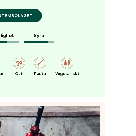
YSTEMBOLAGET
llighet
Syra
ur
Ost
Pasta
Vegetariskt