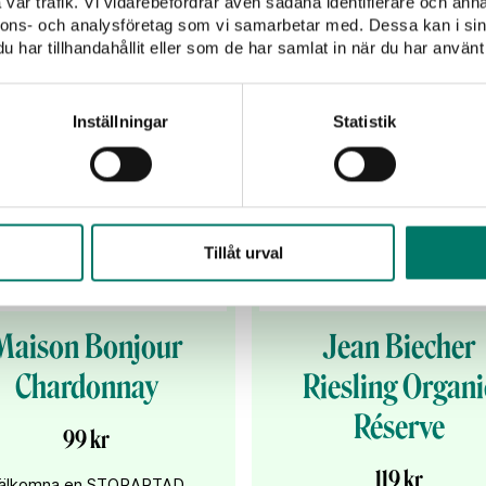
vår trafik. Vi vidarebefordrar även sådana identifierare och anna
nnons- och analysföretag som vi samarbetar med. Dessa kan i sin
har tillhandahållit eller som de har samlat in när du har använt 
Inställningar
Statistik
Tillåt urval
Maison Bonjour
Jean Biecher
Chardonnay
Riesling Organi
Réserve
99 kr
119 kr
älkomna en STORARTAD