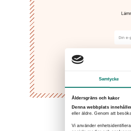
Maison Bonjour Chardonnay har en fruktig o
av päron, citrus och gula äpplen med en smörig 
Lämn
Smaken gör sig utmärkt till fisk och skaldjur, he
krämig halloumipasta. Också god till ostbric
mandlar.
”Chardonnay är verkligen Frankrikes vita dr
lyfta ett vin som är som Frankrike självt, b
och framför allt elegant.”
Olivier Biecher, vi
Jag
han
Frankrikes stolthet
Maison Bonjour är gjort på chardonnay – Frank
Samtycke
druvorna. Vinet är odlat i södra Frankrike men 
den känd som både Chablis och Champagne Bl
delvis lagrats med ek, så som fransk chardonn
Åldersgräns och kakor
Familjen Biecher har sitt vineri i den lilla byn 
Denna webbplats innehålle
det funnits sedan 1762. I flera generationer ha
eller äldre. Genom att besöka
familjeföretaget genom revolutioner och värld
som gång på gång vinner medalj och internatio
Vi använder enhetsidentifierar
Chardonnay är verkligen allsidigt och det är in