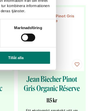
n information från din enhet
 tur kombinera informationen
deras tjänster.
Marknadsföring
Tillåt alla
Jean Biecher Pinot
c
Gris Organic Réserve
115 kr
Ett ekologiskt smakrikt vitt vin