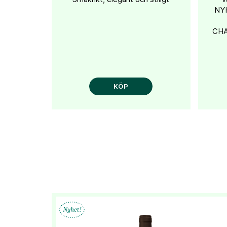
NYH
CHA
KÖP