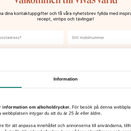
ch generös smak med toner
och vaniljig fatkaraktär.
a dina kontaktuppgifter och få våra nyhetsbrev fyllda med inspira
lgrillad kyckling eller en
recept, vintips och tävlingar!
kan med en comté och salta
uva och jag ville därför
åde klassiskt, modernt
nmakare
 har tagit del av Vivas
sekretesspolicy
och godkänner att mina upp
teras och lagras enligt denna.*
rikes stolthet bland de vita
PRENUMERERA
Information
när druvan odlas i norr är
anc de Blancs. Vinet har
ay brukar.
Saint-Hippolyte och där har
r information om alkoholdrycker.
För besök på denna webbplat
r de framgångsrikt drivit
 webbplatsen intygar du att du är 25 år eller äldre.
skrig och producerat viner
Liknande viner
nella utmärkelser. Fransk
e för att anpassa innehållet och annonserna till användarna, tillh
te svårt att förstå varför