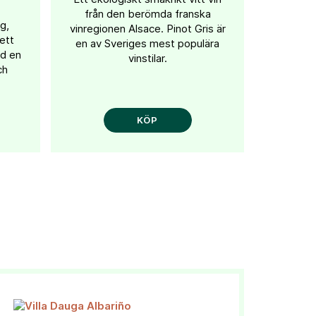
från den berömda franska
g,
vinregionen Alsace. Pinot Gris är
 ett
en av Sveriges mest populära
ed en
vinstilar.
ch
KÖP