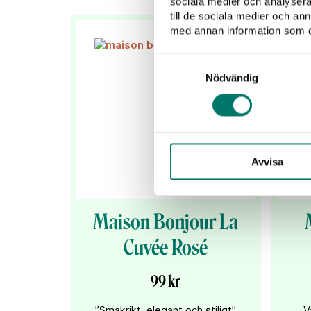
sociala medier och analysera 
det uppskattas av så många.
till de sociala medier och a
med annan information som du 
Samtyckesval
Nödvändig
Avvisa
Maison Bonjour La
Cuvée Rosé
99 kr
”Smakrikt, elegant och stiligt”
V