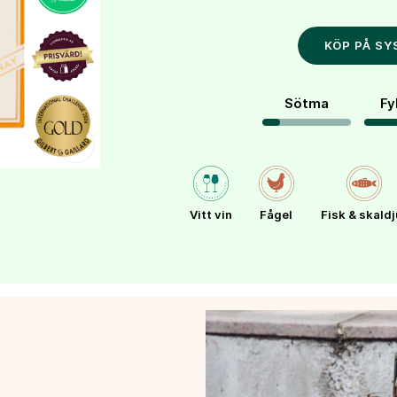
KÖP PÅ S
Sötma
Fy
Vitt vin
Fågel
Fisk & skaldj