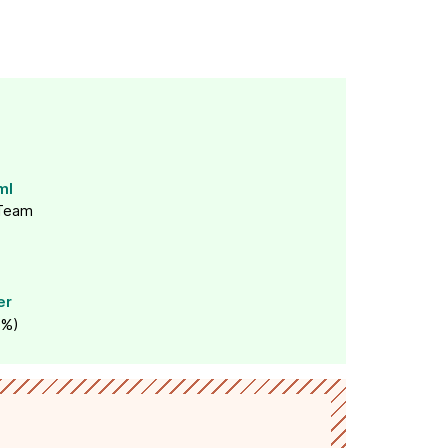
ml
Team
er
0%)