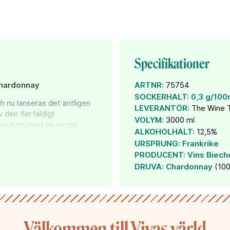
Specifikationer
chardonnay
ARTNR:
75754
SOCKERHALT:
0,3 g/100
h nu lanseras det äntligen
LEVERANTÖR:
The Wine 
 den flerfaldigt
VOLYM:
3000 ml
essutom med en snygg
ALKOHOLHALT:
12,5%
iddagar i gott sällskap.
URSPRUNG:
Frankrike
PRODUCENT:
Vins Biech
DRUVA:
Chardonnay
(10
Välkommen till Vivas värld