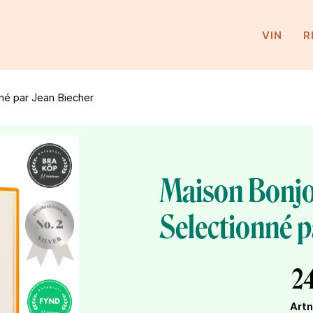
VIN
R
né par Jean Biecher
Maison Bonj
Selectionné p
24
Artn