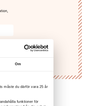
tion,
gifter
Om
s måste du därför vara 25 år
andahålla funktioner för