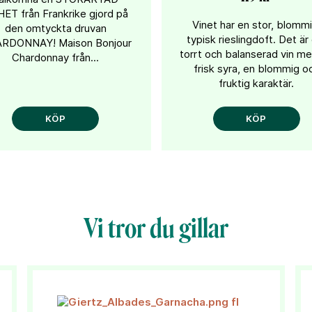
ET från Frankrike gjord på
Vinet har en stor, blommi
den omtyckta druvan
typisk rieslingdoft. Det är
RDONNAY! Maison Bonjour
torrt och balanserad vin m
Chardonnay från...
frisk syra, en blommig o
fruktig karaktär.
KÖP
KÖP
Vi tror du gillar