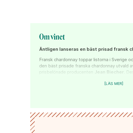
Om vinet
Äntligen lanseras en bäst prisad fransk 
Fransk chardonnay toppar listorna i Sverige oc
den bäst prisade franska chardonnay utvald av
prisbelönade producenten
Jean Biecher
. D
design som gärna får stå framme under långa m
[LÄS MER]
Beställ till ditt Systembolag
Guldmedalj
- Gilbert & Gaillard 2024
Prisvärd
- Vinboxen 2024
Fynd
- Vinbörsen 2024
Silvermedalj
- Dryckeslistan 2024
Smörig med citrustoner