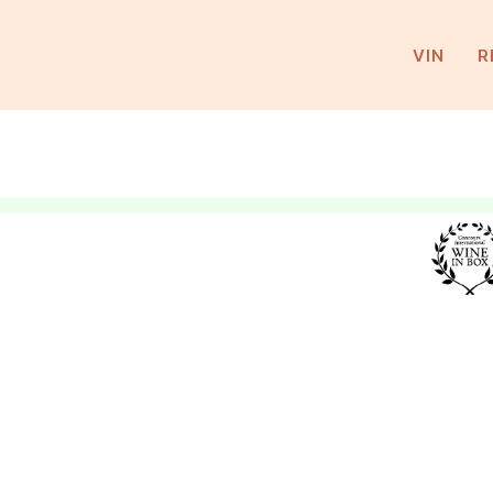
VIN
R