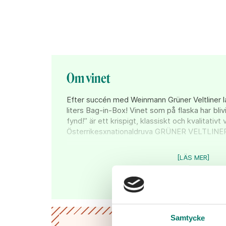
Om vinet
Efter succén med Weinmann Grüner Veltliner la
liters Bag-in-Box! Vinet som på flaska har blivi
fynd!” är ett krispigt, klassiskt och kvalitativt 
Österrikesxnationaldruva GRÜNER VELTLINE
Weinmann Grüner Veltliner är märkt med ordet
[LÄS MER]
ett fruktdrivet oekat vitt vin. I många av Öster
man en renhet och Weinmann Grüner Veltliner 
av en ursprungstypisk Grüner Veltliner med si
smaker av persika, fräsch citrus, vitpeppar oc
Med sin rena och fräscha smak är Weinmann Gr
Samtycke
matvin som gör sig till de allra flesta maträtter