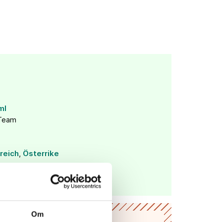
ml
Team
reich
,
Österrike
Om