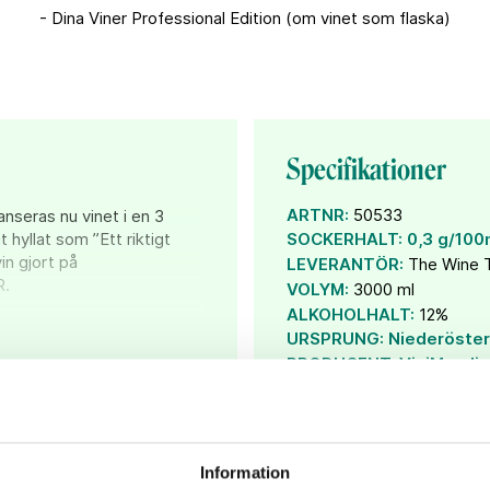
- Dina Viner Professional Edition (om vinet som flaska)
Specifikationer
ARTNR:
50533
nseras nu vinet i en 3
t hyllat som ”Ett riktigt
SOCKERHALT:
0,3 g/100
vin gjort på
LEVERANTÖR:
The Wine 
R.
VOLYM:
3000 ml
ALKOHOLHALT:
12%
 KLASSIK vilket står för
URSPRUNG:
Niederöster
rikes viner eftersträvar
PRODUCENT:
ViniMundi
är ett klassiskt exemplar
DRUVA:
Grüner Veltliner
na tydliga och läskade
h päron.
üner Veltliner ett utmärkt
Information
. Allt från klassiska