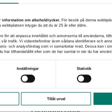
 på ljust kött så som
Välkommen till Vivas värld
in friska och fruktiga smak
ck.
a dina kontaktuppgifter och få våra nyhetsbrev fyllda med inspira
r information om alkoholdrycker.
För besök på denna webbplat
 från ett antal
recept, vintips och tävlingar!
 webbplatsen intygar du att du är 25 år eller äldre.
som omger staden Wien i
sfilosofi utmärker sig av
e för att anpassa innehållet och annonserna till användarna, tillh
vår trafik. Vi vidarebefordrar även sådana identifierare och anna
nnons- och analysföretag som vi samarbetar med. Dessa kan i sin
tt till ”Ett riktigt fynd!” i
har tillhandahållit eller som de har samlat in när du har använt 
 har tagit del av Vivas
sekretesspolicy
och godkänner att mina upp
teras och lagras enligt denna.*
Inställningar
Statistik
PRENUMERERA
Tillåt urval
Liknande viner