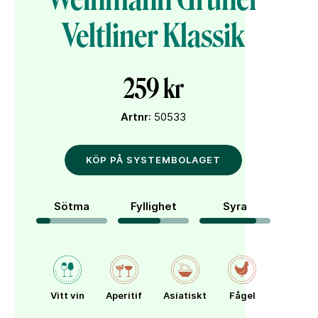
Veltliner Klassik
259 kr
Artnr
: 50533
KÖP PÅ SYSTEMBOLAGET
Sötma
Fyllighet
Syra
Vitt vin
Aperitif
Asiatiskt
Fågel