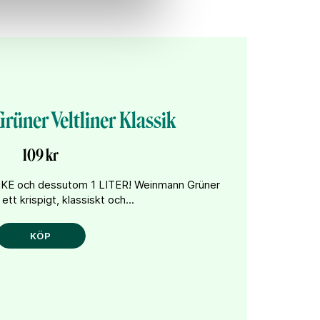
üner Veltliner Klassik
109 kr
KE och dessutom 1 LITER! Weinmann Grüner
 ett krispigt, klassiskt och...
KÖP