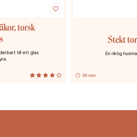
äkor, torsk
s
Stekt to
erbart till ett glas
En riktig husma
yra.
30 min