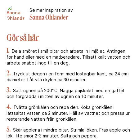
Se mer inspiration av
Sanna Ohlander
Gör så här
1.
Dela smöret i små bitar och arbeta in i mjölet. Antingen
för hand eller med en matberedare. Tillsätt kallt vatten och
arbeta snabbt ihop till en deg.
2.
Tryck ut degen i en form med löstagbar kant, ca 24 cm i
diameter. Låt vila i kylen ca 30 minuter.
3.
Sätt ugnen på 200°C. Nagga pajskalet med en gaffel
och förgrädda i mitten av ugnen ca 10 minuter.
4.
Tvätta grönkålen och repa den. Koka grönkålen i
lättsaltat vatten ca 2 minuter. Häll av vattnet och pressa ur
resterande vatten från grönkålen.
5.
Skär äpplena i mindre bitar. Strimla löken. Fräs äpple och
lök i lite smör 2-3 minuter. Salta och peppra.