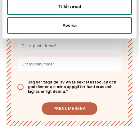
Välkommen till Vivas värld
Tillåt urval
Lämna dina kontaktuppgifter och få våra
nyhetsbrev fyllda med inspiration, recept, vintips
Avvisa
och tävlingar!
Jag har tagit del av Vivas
sekretesspolicy
och
godkänner att mina uppgifter hanteras och
lagras enligt denna.*
PRENUMERERA