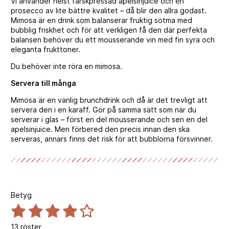
Vi använder helst färskpressad apelsinjuice och en
prosecco av lite bättre kvalitet – då blir den allra godast.
Mimosa är en drink som balanserar fruktig sötma med
bubblig friskhet och för att verkligen få den där perfekta
balansen behöver du ett mousserande vin med fin syra och
eleganta frukttoner.
Du behöver inte röra en mimosa.
Servera till många
Mimosa är en vanlig brunchdrink och då är det trevligt att
servera den i en karaff. Gör på samma sätt som när du
serverar i glas – först en del mousserande och sen en del
apelsinjuice. Men förbered den precis innan den ska
serveras, annars finns det risk för att bubblorna försvinner.
Betyg
13
röster