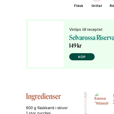
Fläsk
Grillat
Rö
Vintips till receptet
Selvarossa Riserv
149 kr
KÖP
Ingredienser
600 g fläskkarré i skivor
1 stor zucchini