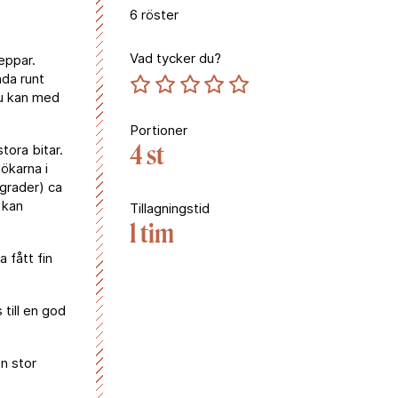
6
röster
Vad tycker du?
eppar.
nda runt
Du kan med
Portioner
4 st
tora bitar.
lökarna i
5 grader) ca
 kan
Tillagningstid
1 tim
a fått fin
till en god
n stor