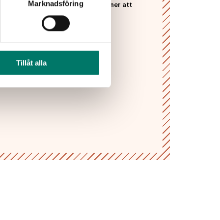
Marknadsföring
 Vivas
sekretesspolicy
och godkänner att
ras och lagras enligt denna.*
PRENUMERERA
Tillåt alla