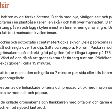
 här
hälften av de färska örterna. Blanda med olja, vinäger, salt och p
itarna i en plastpåse (eller i en skål) och häll över marinaden. Bla
 Stäng påsen och lägg i kylen minst en timme men gärna längre. 
a köttet i marinaden kvällen innan.
cchini och sötpotatis i centimetertjocka skivor. Dela paprikorna i s
kål och ringla över lite olja. Salta och peppra. Rör om. Packa in röd
a grönsakerna på indirekt glöd på grillen (eller tillaga i ugnen på 17
 Vänd då och då så att grönsakerna får fin färg runt om. Rödlöken
ekt i glöden i cirka 15 minuter.
ttet ur marinaden och grilla ca 7 minuter per sida eller tills bitarn
 genomgrillade.
esten av de finhackade örterna och pressad vitlök med majonnäs 
maka av med salt och peppar.
de grillade grönsakerna och fläskkarrén med örtaiolin och gärna e
och en bit nybakt lantbröd.