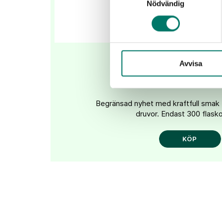
Nödvändig
Selvarossa Ris
Avvisa
149 kr
Begränsad nyhet med kraftfull smak
druvor. Endast 300 flasko
KÖP