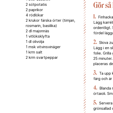
Gör så
2 sötpotatis
2 paprikor
4 rödlökar
1.
Finhacka 
2 krukor färska örter (timjan,
Lägg karréb
rosmarin, basilika)
ordentligt.
2 dl majonnäs
fördel lägg
1 vitlöksklyfta
2.
1 dl olivolja
Skiva zu
1 msk vitvinsvinäger
Lägg i en s
1 krm salt
folie. Grill
2 krm svartpeppar
25 minuter.
placeras dir
3.
Ta upp kö
färg och är
4.
Blanda r
örtaioli. S
5.
Servera 
grönsallad 