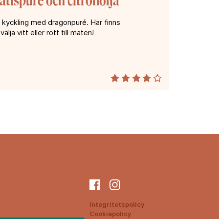
tispuré och citronolja
 kyckling med dragonpuré. Här finns
välja vitt eller rött till maten!
Integritetspolicy
Cookiepolicy