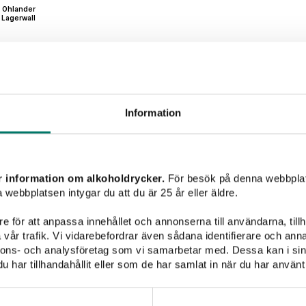
 Ohlander
 Lagerwall
Vintips till maten
Information
Välkomme
r information om alkoholdrycker.
För besök på denna webbplat
 webbplatsen intygar du att du är 25 år eller äldre.
Lämna dina kontaktupp
e för att anpassa innehållet och annonserna till användarna, tillh
inspiration
vår trafik. Vi vidarebefordrar även sådana identifierare och anna
nnons- och analysföretag som vi samarbetar med. Dessa kan i sin
har tillhandahållit eller som de har samlat in när du har använt 