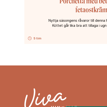
Porchetta med bet
fetaostkrä
Nyttja säsongens råvaror till denna 
Köttet går lika bra att tillaga i ug
5 tim