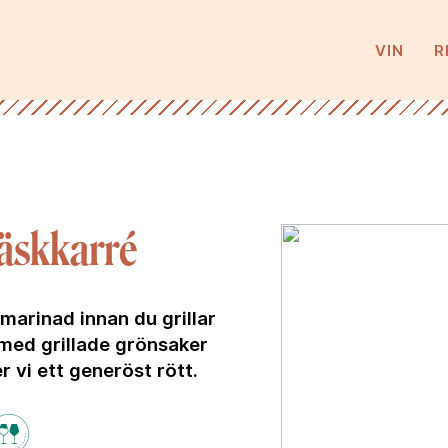
VIN
R
äskkarré
tmarinad innan du grillar
med grillade grönsaker
er vi ett generöst rött.