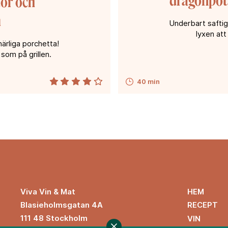
dragonpota
or och
m
Underbart saftig
lyxen att 
härliga porchetta!
n som på grillen.
40 min
HEM
Viva Vin & Mat
Blasieholmsgatan 4A
RECEPT
111 48 Stockholm
VIN