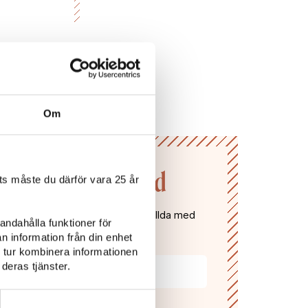
Om
n till Vivas värld
s måste du därför vara 25 år
gifter och få våra nyhetsbrev fyllda med
andahålla funktioner för
, recept, vintips och tävlingar!
n information från din enhet
 tur kombinera informationen
deras tjänster.