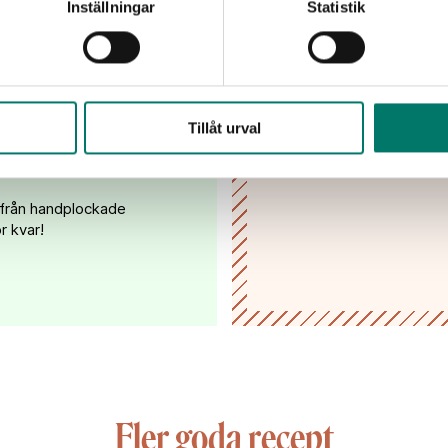
Inställningar
Statistik
Jag har tagit del av
mina uppgifter hante
erva
Tillåt urval
 från handplockade
r kvar!
Fler goda recept