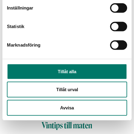
Inställningar
Betyg
Statistik
10
röster
Vad tycker du?
Marknadsföring
Portioner
4 st
Tillåt alla
Tillåt urval
Tillagningstid
50 min
Avvisa
Vintips till maten