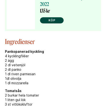
2022
135 kr
KÖP
Ingredienser
Pankopanerad kyckling
4 kycklingfiléer
2 ägg
2 dl vetemjöl
2 dl panko
1 dl riven parmesan
1dl olivolja
1 dl mozzarella
Tomatsås
2 burkar hela tomater
1 liten gul lök
3 st vitlöksklyftor