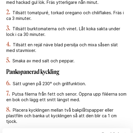
med hackad gul lök. Fräs ytterligare nån minut.
2.
Tillsätt tomatpuré, torkad oregano och chiliflakes. Fräs i
ca 3 minuter.
3.
Tillsätt burktomaterna och vinet. Låt koka sakta under
lock i ca 30 minuter.
4.
Tillsätt en rejäl näve blad persilja och mixa såsen slät
med stavmixer.
5.
Smaka av med salt och peppar.
Pankopanerad kyckling
6.
Sätt ugnen på 230° och grillfunktion.
7.
Putsa filerna från fett och senor. Öppna upp filéerna som
en bok och lägg ett snitt längst med.
8.
Placera kycklingen mellan två bakplåtspapper eller
plastfilm och banka ut kycklingen så att den blir ca 1 cm
tjock.
9.
Salta och peppra kycklingen vänd den sedan i mjöl,