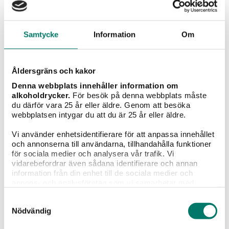
sedan uppvispat ägg och slutligen panko blandat med
parmesan.
10.
Samtycke
Information
Om
Värm upp 1 centimeter olivolja i en stekpanna på
medelvärme och stek kycklingfiléerna gyllenbruna, Ca 3
minuter på varje sida.
11.
Åldersgräns och kakor
Lyft över kycklingen i ugnsfast form häll över en del av
tomatsåsen och toppa med mozzarella.
Denna webbplats innehåller information om
alkoholdrycker.
För besök på denna webbplats måste
12.
Placera formen högt upp vid grillen och låt mozzarellan
du därför vara 25 år eller äldre. Genom att besöka
få lite färg innan du tar ut den.
webbplatsen intygar du att du är 25 år eller äldre.
13.
Koka pastan.
Vi använder enhetsidentifierare för att anpassa innehållet
och annonserna till användarna, tillhandahålla funktioner
Servering
för sociala medier och analysera vår trafik. Vi
vidarebefordrar även sådana identifierare och annan
14.
Garnera kycklingen med färsk oregano och servera till
information från din enhet till de sociala medier och
nykokt pasta och resten av den goda tomatsåsen.
annons- och analysföretag som vi samarbetar med.
Dessa kan i sin tur kombinera informationen med annan
Recept: Gustav Lindström
Samtyckesval
information som du har tillhandahållit eller som de har
Nödvändig
samlat in när du har använt deras tjänster.