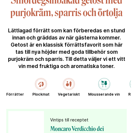
Smördegsinbakad getost med
purjokräm, sparris och örtolja
Lättlagad förrätt som kan förberedas en stund
innan och gräddas av när gästerna kommer.
Getost är en klassisk förrättsfavorit som här
tas till nya höjder med goda tillbehör som
purjokräm och sparris. Till detta väljer vi ett vitt
vin med fruktiga och aromatiska toner.
Förrätter
Plockmat
Vegetariskt
Mousserande vin
Ro
Vintips till receptet
Moncaro Verdicchio dei