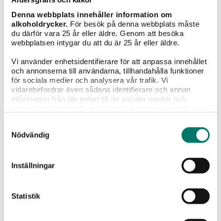
till.
Denna webbplats innehåller information om
alkoholdrycker.
För besök på denna webbplats måste
du därför vara 25 år eller äldre. Genom att besöka
webbplatsen intygar du att du är 25 år eller äldre.
Vi använder enhetsidentifierare för att anpassa innehållet
Betyg
och annonserna till användarna, tillhandahålla funktioner
för sociala medier och analysera vår trafik. Vi
vidarebefordrar även sådana identifierare och annan
11
röster
information från din enhet till de sociala medier och
annons- och analysföretag som vi samarbetar med.
Vad tycker du?
Dessa kan i sin tur kombinera informationen med annan
Samtyckesval
information som du har tillhandahållit eller som de har
Nödvändig
samlat in när du har använt deras tjänster.
Portioner
8 st
Inställningar
Tillagningstid
Statistik
50 min