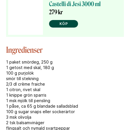
Castelli di Jesi 3000 ml
279 kr
KÖP
Ingredienser
1 paket smördeg, 250 g
1 getost med skal, 180 g
100 g purjolök
smör till stekning
2/3 dl crème fraiche
1 citron, rivet skal
1 knippe grön sparris
1 msk mjölk till pensling
1 påse, ca 65 g blandade salladsblad
100 g sugar snaps eller sockerärtor
3 msk olivolja
2 tsk balsamvinäger
flingsalt och nymald svartpeppar