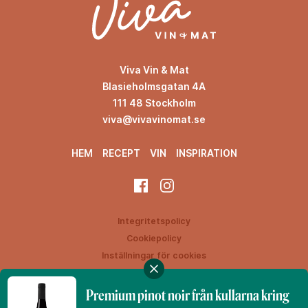
Viva Vin & Mat
Blasieholmsgatan 4A
111 48 Stockholm
viva@vivavinomat.se
HEM
RECEPT
VIN
INSPIRATION
Integritetspolicy
Cookiepolicy
Inställningar för cookies
Premium pinot noir från kullarna kring