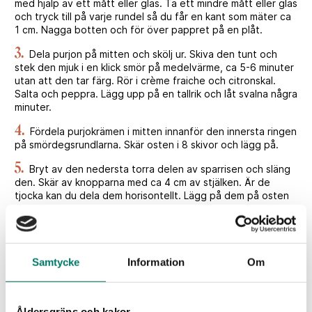
med hjälp av ett mått eller glas. Ta ett mindre mått eller glas
och tryck till på varje rundel så du får en kant som mäter ca
1 cm. Nagga botten och för över pappret på en plåt.
3.
Dela purjon på mitten och skölj ur. Skiva den tunt och
stek den mjuk i en klick smör på medelvärme, ca 5-6 minuter
utan att den tar färg. Rör i crème fraiche och citronskal.
Salta och peppra. Lägg upp på en tallrik och låt svalna några
minuter.
4.
Fördela purjokrämen i mitten innanför den innersta ringen
på smördegsrundlarna. Skär osten i 8 skivor och lägg på.
5.
Bryt av den nedersta torra delen av sparrisen och släng
den. Skär av knopparna med ca 4 cm av stjälken. Är de
tjocka kan du dela dem horisontellt. Lägg på dem på osten
och salta och peppra lätt. Resten av sparrisen kan du steka
och ha som tillbehör eller skiva tunt och ha i sallad.
6.
Pensla kanterna med lite mjölk och grädda ca 15-20
minuter tills degen fått fin färg. Vänd salladen i en skål med
Samtycke
Information
Om
olja och balsamvinäger. Salta och peppra lätt.
7.
Lägg upp det på tallrikar och toppa med de fina
smördegsrundlarna. Droppa över örtolja och servera resten
Åldersgräns och kakor