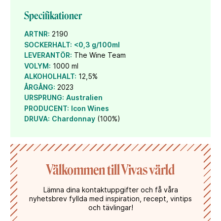
och skänker pengar för att hjälpa hemlösa katter.
Specifikationer
ARTNR:
2190
SOCKERHALT:
<0,3 g/100ml
LEVERANTÖR:
The Wine Team
VOLYM:
1000 ml
ALKOHOLHALT:
12,5%
ÅRGÅNG:
2023
URSPRUNG:
Australien
PRODUCENT:
Icon Wines
DRUVA:
Chardonnay
(100%)
Välkommen till Vivas värld
Lämna dina kontaktuppgifter och få våra
nyhetsbrev fyllda med inspiration, recept, vintips
och tävlingar!