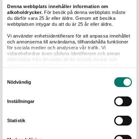
Denna webbplats innehåller information om
alkoholdrycker.
För besök på denna webbplats måste
du därför vara 25 år eller äldre. Genom att besöka
webbplatsen intygar du att du är 25 år eller äldre.
Vi använder enhetsidentifierare för att anpassa innehållet
och annonserna till användarna, tillhandahålla funktioner
för sociala medier och analysera vår trafik. Vi
vidarebefordrar även sådana identifierare och annan
information från din enhet till de sociala medier och
annons- och analysföretag som vi samarbetar med.
Dessa kan i sin tur kombinera informationen med annan
Crazy Cat Kitten Rosé Organic
Samtyckesval
information som du har tillhandahållit eller som de har
Nödvändig
samlat in när du har använt deras tjänster.
209 kr
Nyheten Crazy Cat Kitten Rosé Organic är ett
Inställningar
bedårande rosévin som är precis som ett rosévin ska
vara, lagom sött, friskt och i perfekt rosa nyans.
Statistik
KÖP