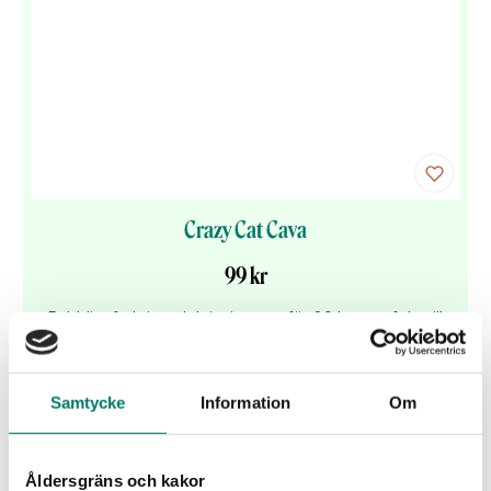
Crazy Cat Cava
99 kr
Bubblig, fruktig och krispig cava för 89 kr - perfekt till
het mat och goda snacks.
KÖP
Samtycke
Information
Om
Åldersgräns och kakor