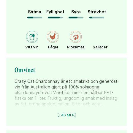
Sötma
Fyllighet
Syra
Strävhet
Vitt vin
Fågel
Plockmat
Sallader
Om vinet
Crazy Cat Chardonnay är ett smakrikt och generöst
vin från Australien gjort på 100% solmogna
chardonnaydruvor. Vinet kommer i en hållbar PET-
flaska om 1 liter. Fruktig, ungdomlig smak med inslag
av fat, gröna äpplen, melon, örter och vanilj.
Perfekt att servera till grillad lax med potatis oh
sås, till picknicken med matigare mackor eller till en
[LÄS MER]
krämig pasta med skaldjur. Finns i butik för 99 kr.
Crazy Cat samarbetar med Akutgruppen Katthem