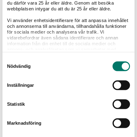
du därför vara 25 år eller äldre. Genom att besöka
webbplatsen intygar du att du är 25 år eller äldre.
Vi använder enhetsidentifierare för att anpassa innehållet
och annonserna till användarna, tillhandahålla funktioner
för sociala medier och analysera vår trafik. Vi
vidarebefordrar även sådana identifierare och annan
information från din enhet till de sociala medier och
annons- och analysföretag som vi samarbetar med.
Dessa kan i sin tur kombinera informationen med annan
Samtyckesval
information som du har tillhandahållit eller som de har
Manuel Formigo Finca Teira Ribeiro
Nödvändig
samlat in när du har använt deras tjänster.
149 kr
Inställningar
Ett exklusivt vitt vin från Galiciens DO Ribeiro lanseras
i Sverige i ett begränsat släpp om 6 600 flaskor.
Statistik
Lanseringsdatum:
31 jul
Marknadsföring
KÖP