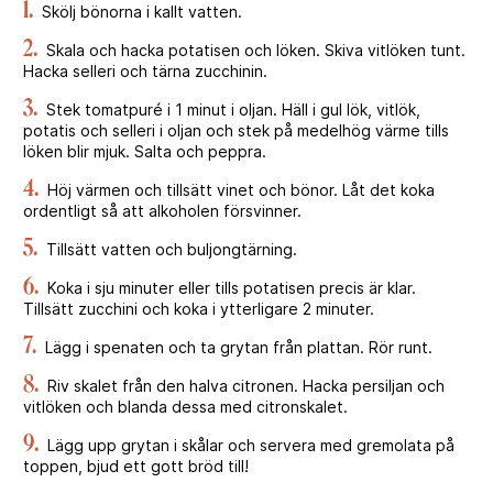
1.
Skölj bönorna i kallt vatten.
2.
Skala och hacka potatisen och löken. Skiva vitlöken tunt.
Hacka selleri och tärna zucchinin.
3.
Stek tomatpuré i 1 minut i oljan. Häll i gul lök, vitlök,
potatis och selleri i oljan och stek på medelhög värme tills
löken blir mjuk. Salta och peppra.
4.
Höj värmen och tillsätt vinet och bönor. Låt det koka
ordentligt så att alkoholen försvinner.
5.
Tillsätt vatten och buljongtärning.
6.
Koka i sju minuter eller tills potatisen precis är klar.
Tillsätt zucchini och koka i ytterligare 2 minuter.
7.
Lägg i spenaten och ta grytan från plattan. Rör runt.
8.
Riv skalet från den halva citronen. Hacka persiljan och
vitlöken och blanda dessa med citronskalet.
9.
Lägg upp grytan i skålar och servera med gremolata på
toppen, bjud ett gott bröd till!