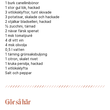
1 burk canellinibönor
1 stor gul lök, hackad
3 vitlöksklyftor, tunt skivade
3 potatisar, skalade och hackade
2 stjälkar bladselleri, hackad
½ zucchini, tärnad
2 nävar färsk spenat
1 msk tomatpuré
4 dl vitt vin
4 msk olivolja
0,5 l vatten
1 tärning grönsaksbuljong
1 citron, skalet rivet
1 kruka persilja, hackad
1 vitlöksklyfta
Salt och peppar
Gör så här