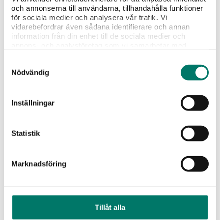
och annonserna till användarna, tillhandahålla funktioner
för sociala medier och analysera vår trafik. Vi
vidarebefordrar även sådana identifierare och annan
information från din enhet till de sociala medier och
annons- och analysföretag som vi samarbetar med.
Dessa kan i sin tur kombinera informationen med annan
Samtyckesval
information som du har tillhandahållit eller som de har
Nödvändig
samlat in när du har använt deras tjänster.
Foot of Africa Chenin Blanc Box
Inställningar
239 kr
Statistik
”Mycket prisvärt" Pigg, fruktig och omåttligt populär
klassiker!
Marknadsföring
KÖP
Tillåt alla