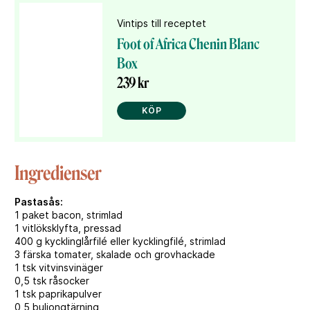
Vintips till receptet
Foot of Africa Chenin Blanc
Box
239 kr
KÖP
Ingredienser
Pastasås:
1 paket bacon, strimlad
1 vitlöksklyfta, pressad
400 g kycklinglårfilé eller kycklingfilé, strimlad
3 färska tomater, skalade och grovhackade
1 tsk vitvinsvinäger
0,5 tsk råsocker
1 tsk paprikapulver
0,5 buljongtärning