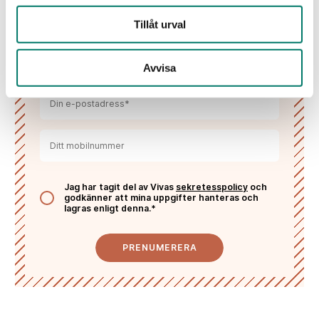
Välkommen till Vivas värld
Tillåt urval
Lämna dina kontaktuppgifter och få våra
nyhetsbrev fyllda med inspiration, recept, vintips
och tävlingar!
Avvisa
Jag har tagit del av Vivas
sekretesspolicy
och
godkänner att mina uppgifter hanteras och
lagras enligt denna.*
PRENUMERERA