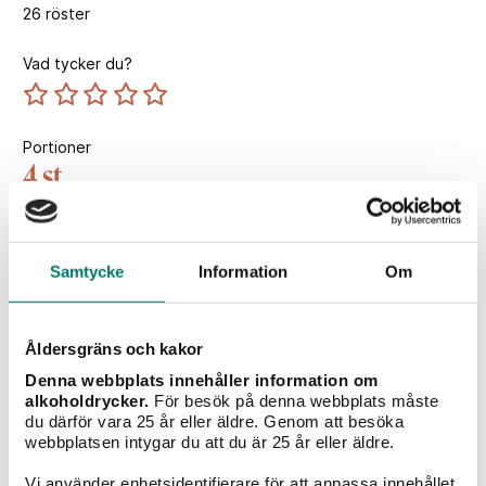
26
röster
Vad tycker du?
Portioner
4 st
Tillagningstid
30 min
Samtycke
Information
Om
Åldersgräns och kakor
Vintips till maten
Denna webbplats innehåller information om
alkoholdrycker.
För besök på denna webbplats måste
du därför vara 25 år eller äldre. Genom att besöka
webbplatsen intygar du att du är 25 år eller äldre.
Vi använder enhetsidentifierare för att anpassa innehållet