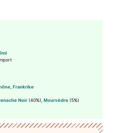
0ml
import
hône
,
Frankrike
enache Noir
(40%),
Mourvèdre
(5%)