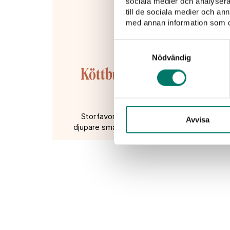
sociala medier och analysera 
till de sociala medier och a
med annan information som du 
Recept till vine
Samtyckesval
Nödvändig
Köttbullar med västerbotte
potatispur
Storfavoriten köttbullar, här smaksatta m
Avvisa
djupare smak. I glaset rekommenderar vi ett f