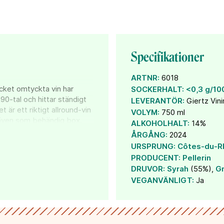
Specifikationer
ARTNR:
6018
cket omtyckta vin har
SOCKERHALT:
<0,3 g/10
90-tal och hittar ständigt
LEVERANTÖR:
Giertz Vin
t är ett riktigt allround-vin
VOLYM:
750 ml
s även som behändig box.
ALKOHOLHALT:
14%
ÅRGÅNG:
2024
URSPRUNG:
Côtes-du-R
v mörka bär, viol, örter
PRODUCENT:
Pellerin
neröst. Servera till höstens
DRUVOR:
Syrah
(55%),
Gr
ka köttbullar med sås och
VEGANVÄNLIGT:
Ja
ch är idag en del av