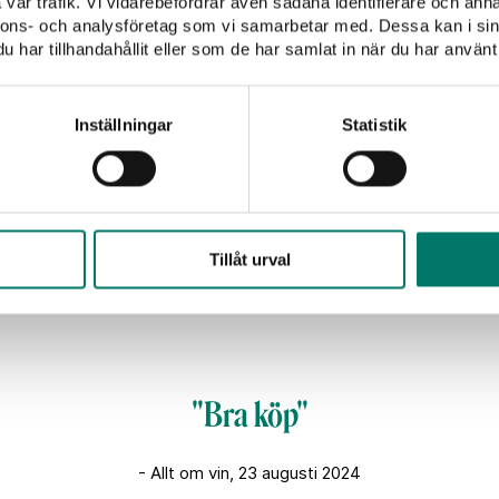
vår trafik. Vi vidarebefordrar även sådana identifierare och anna
nnons- och analysföretag som vi samarbetar med. Dessa kan i sin
har tillhandahållit eller som de har samlat in när du har använt 
t
Inställningar
Statistik
nost, löksky och
é
ed västerbottenost för en
Tillåt urval
ylligt och smakrikt rött vin.
"Bra köp"
- Allt om vin, 23 augusti 2024