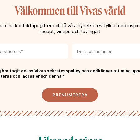
Rhône, Bourgogne,
Välkommen till Vivas värld
amgången ligger i ett noga
lägen; Côtes du Rhône
 uppskattas av både
a dina kontaktuppgifter och få våra nyhetsbrev fyllda med inspira
recept, vintips och tävlingar!
 har tagit del av Vivas
sekretesspolicy
och godkänner att mina upp
teras och lagras enligt denna.*
PRENUMERERA