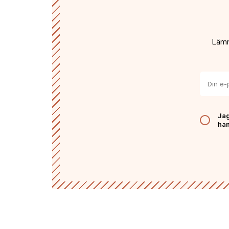
familjeföretaget Boisset vars säten ligger i 
Languedoc, Jura och Provence. Nyckeln till fr
urval av druvor (varav några från enskilda by
Villages) som tillsammans skapar en stil som
Lämn
konsumenter och skribenter.
Jag
han