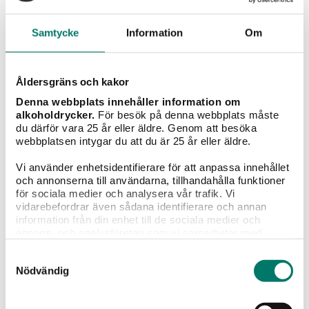
Slutsålda succén! Ett franskt roséfynd under 100-
Samtycke
Information
Om
lappen
KÖP
Åldersgräns och kakor
Denna webbplats innehåller information om
alkoholdrycker.
För besök på denna webbplats måste
du därför vara 25 år eller äldre. Genom att besöka
Välkommen till Vivas värld
webbplatsen intygar du att du är 25 år eller äldre.
Vi använder enhetsidentifierare för att anpassa innehållet
Lämna dina kontaktuppgifter och få våra
och annonserna till användarna, tillhandahålla funktioner
nyhetsbrev fyllda med inspiration, recept, vintips
för sociala medier och analysera vår trafik. Vi
och tävlingar!
vidarebefordrar även sådana identifierare och annan
information från din enhet till de sociala medier och
annons- och analysföretag som vi samarbetar med.
Dessa kan i sin tur kombinera informationen med annan
Samtyckesval
information som du har tillhandahållit eller som de har
Nödvändig
samlat in när du har använt deras tjänster.