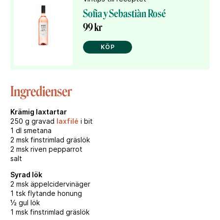
Sofia y Sebastiàn Rosé
99 kr
KÖP
Ingredienser
Krämig laxtartar
250 g gravad
laxfilé
i bit
1 dl smetana
2 msk finstrimlad gräslök
2 msk riven pepparrot
salt
Syrad lök
2 msk äppelcidervinäger
1 tsk flytande honung
½ gul lök
1 msk finstrimlad gräslök