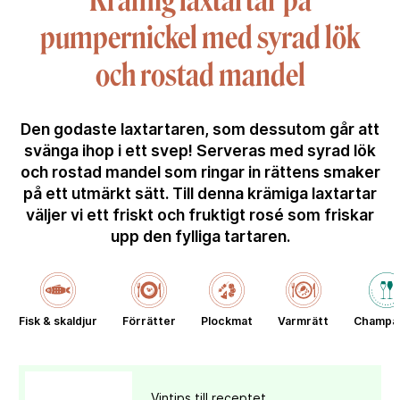
Krämig laxtartar på
pumpernickel med syrad lök
och rostad mandel
Den godaste laxtartaren, som dessutom går att
svänga ihop i ett svep! Serveras med syrad lök
och rostad mandel som ringar in rättens smaker
på ett utmärkt sätt. Till denna krämiga laxtartar
väljer vi ett friskt och fruktigt rosé som friskar
upp den fylliga tartaren.
Fisk & skaldjur
Förrätter
Plockmat
Varmrätt
Champa
Vintips till receptet