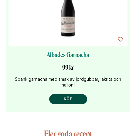
Albades Garnacha
99 kr
Spank garnacha med smak av jordgubbar, lakrits och
hallon!
KÖP
Fler goda recept