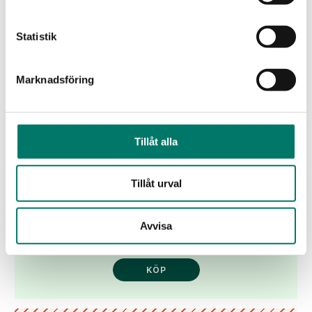
Statistik
Marknadsföring
Tillåt alla
Gran Castillo Rocio Tempranillo Organic
Tillåt urval
239 kr
Fyllig, generös och kryddig rödvinsbox gjord på 100%
Avvisa
tempranillo
KÖP