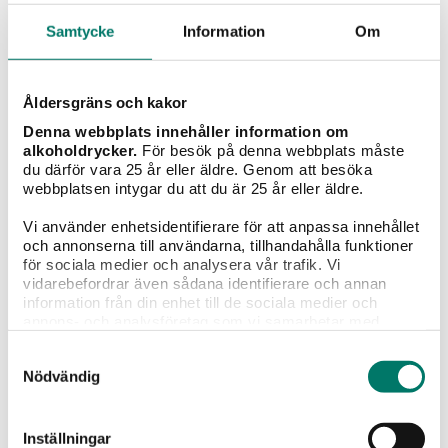
Samtycke
Information
Om
22
röster
Vad tycker du?
Åldersgräns och kakor
Denna webbplats innehåller information om
alkoholdrycker.
För besök på denna webbplats måste
du därför vara 25 år eller äldre. Genom att besöka
Portioner
webbplatsen intygar du att du är 25 år eller äldre.
4 st
Vi använder enhetsidentifierare för att anpassa innehållet
och annonserna till användarna, tillhandahålla funktioner
Tillagningstid
för sociala medier och analysera vår trafik. Vi
1 tim 30 min
vidarebefordrar även sådana identifierare och annan
information från din enhet till de sociala medier och
annons- och analysföretag som vi samarbetar med.
Dessa kan i sin tur kombinera informationen med annan
Samtyckesval
information som du har tillhandahållit eller som de har
Vintips till maten
Nödvändig
samlat in när du har använt deras tjänster.
Inställningar