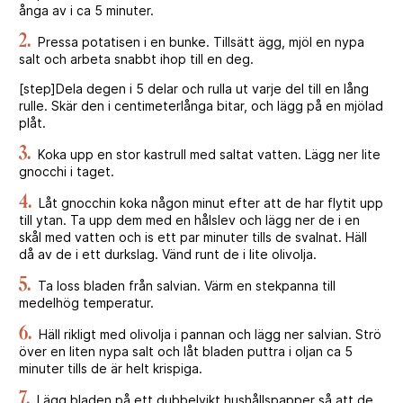
ånga av i ca 5 minuter.
2.
Pressa potatisen i en bunke. Tillsätt ägg, mjöl en nypa
salt och arbeta snabbt ihop till en deg.
[step]Dela degen i 5 delar och rulla ut varje del till en lång
rulle. Skär den i centimeterlånga bitar, och lägg på en mjölad
plåt.
3.
Koka upp en stor kastrull med saltat vatten. Lägg ner lite
gnocchi i taget.
4.
Låt gnocchin koka någon minut efter att de har flytit upp
till ytan. Ta upp dem med en hålslev och lägg ner de i en
skål med vatten och is ett par minuter tills de svalnat. Häll
då av de i ett durkslag. Vänd runt de i lite olivolja.
5.
Ta loss bladen från salvian. Värm en stekpanna till
medelhög temperatur.
6.
Häll rikligt med olivolja i pannan och lägg ner salvian. Strö
över en liten nypa salt och låt bladen puttra i oljan ca 5
minuter tills de är helt krispiga.
7.
Lägg bladen på ett dubbelvikt hushållspapper så att de