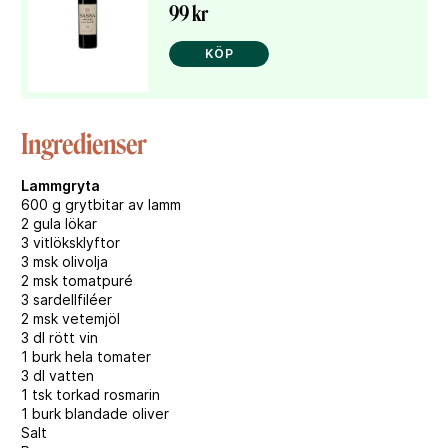
99 kr
KÖP
Ingredienser
Lammgryta
600 g grytbitar av lamm
2 gula lökar
3 vitlöksklyftor
3 msk olivolja
2 msk tomatpuré
3 sardellfiléer
2 msk vetemjöl
3 dl rött vin
1 burk hela tomater
3 dl vatten
1 tsk torkad rosmarin
1 burk blandade oliver
Salt