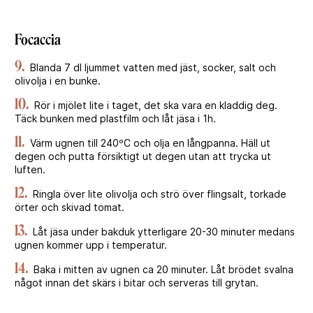
Focaccia
9.
Blanda 7 dl ljummet vatten med jäst, socker, salt och
olivolja i en bunke.
10.
Rör i mjölet lite i taget, det ska vara en kladdig deg.
Täck bunken med plastfilm och låt jäsa i 1h.
11.
Värm ugnen till 240ºC och olja en långpanna. Häll ut
degen och putta försiktigt ut degen utan att trycka ut
luften.
12.
Ringla över lite olivolja och strö över flingsalt, torkade
örter och skivad tomat.
13.
Låt jäsa under bakduk ytterligare 20-30 minuter medans
ugnen kommer upp i temperatur.
14.
Baka i mitten av ugnen ca 20 minuter. Låt brödet svalna
något innan det skärs i bitar och serveras till grytan.