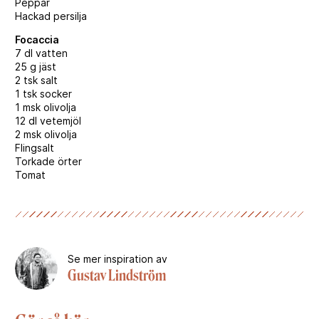
Peppar
Hackad persilja
Focaccia
7 dl vatten
25 g jäst
2 tsk salt
1 tsk socker
1 msk olivolja
12 dl vetemjöl
2 msk olivolja
Flingsalt
Torkade örter
Tomat
Se mer inspiration av
Gustav Lindström