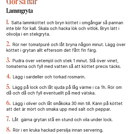
Gör så här
Lammgryta
1.
Salta lammköttet och bryn köttet i omgångar så pannan
inte blir för kall. Skala och hacka lök och vitlök. Bryn lätt i
olivolja i en stekgryta.
2.
Rör ner tomatpuré och låt bryna någon minut. Lägg över
köttet i grytan allt eftersom det fått fin färg.
3.
Pudra över vetemjöl och stek 1 minut. Slå över vinet,
tomaterna och fyll med vatten så att köttet precis täcks.
4.
Lägg i sardeller och torkad rosmarin.
5.
Lägg på lock och låt sjuda på låg värme i ca 1h. Rör om
då och då och fyll eventuellt på med vätska.
6.
Lägg i oliver och låt småkoka 30 min till. Känn på köttet
att det är mört och smaka upp med salt och peppar.
7.
Låt gärna grytan stå en stund och vila under lock.
8.
Rör i en kruka hackad persilja innan servering.