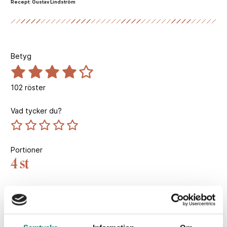
Recept: Gustav Lindström
Betyg
102
röster
Vad tycker du?
Portioner
4 st
Tillagningstid
2 tim