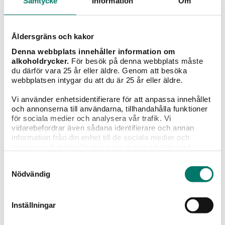
Samtycke
Information
Om
Vintips till maten
Åldersgräns och kakor
Denna webbplats innehåller information om
alkoholdrycker.
För besök på denna webbplats måste
du därför vara 25 år eller äldre. Genom att besöka
webbplatsen intygar du att du är 25 år eller äldre.
Vi använder enhetsidentifierare för att anpassa innehållet
och annonserna till användarna, tillhandahålla funktioner
för sociala medier och analysera vår trafik. Vi
vidarebefordrar även sådana identifierare och annan
information från din enhet till de sociala medier och
annons- och analysföretag som vi samarbetar med.
Dessa kan i sin tur kombinera informationen med annan
Samtyckesval
information som du har tillhandahållit eller som de har
Nödvändig
samlat in när du har använt deras tjänster.
Sassa Toscana
99 kr
Inställningar
Ett prisvärt val från Toscana - med en unik etikett