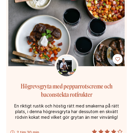
Högrevsgryta med pepparrotscreme och
baconstekta rotfrukter
En riktigt rustik och höstig rätt med smakerna på rätt
plats, i denna högrevsgryta har dessutom en skvätt
rödvin kokat med vilket gör grytan än mer vinvänlig!
2 tim 30 min