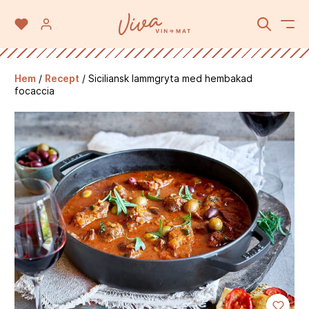
Hem
/
Recept
/
Siciliansk lammgryta med hembakad
focaccia