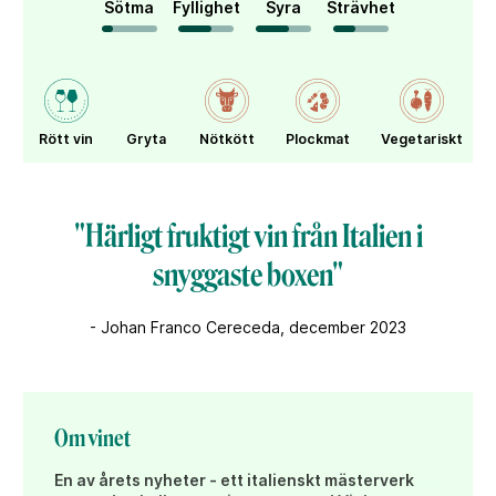
Sötma
Fyllighet
Syra
Strävhet
Rött vin
Gryta
Nötkött
Plockmat
Vegetariskt
"Härligt fruktigt vin från Italien i
snyggaste boxen"
- Johan Franco Cereceda, december 2023
Om vinet
En av årets nyheter - ett italienskt mästerverk