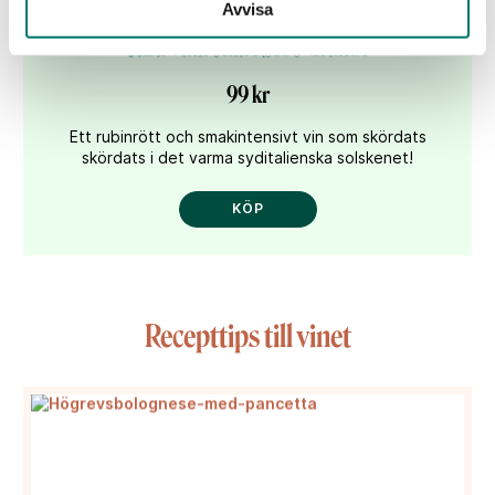
Avvisa
Casa Vinironia Rosso Grande
99 kr
Ett rubinrött och smakintensivt vin som skördats
skördats i det varma syditalienska solskenet!
KÖP
Recepttips till vinet