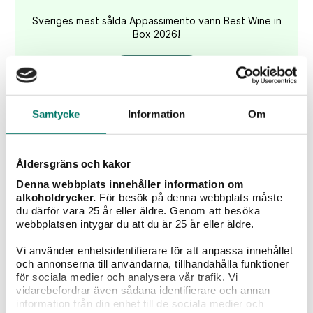
Sveriges mest sålda Appassimento vann Best Wine in
Box 2026!
KÖP
Samtycke
Information
Om
Åldersgräns och kakor
Denna webbplats innehåller information om
alkoholdrycker.
För besök på denna webbplats måste
du därför vara 25 år eller äldre. Genom att besöka
webbplatsen intygar du att du är 25 år eller äldre.
Vi använder enhetsidentifierare för att anpassa innehållet
och annonserna till användarna, tillhandahålla funktioner
för sociala medier och analysera vår trafik. Vi
vidarebefordrar även sådana identifierare och annan
Casa Vinironia Appassimento Grande Edizione
information från din enhet till de sociala medier och