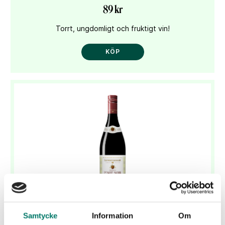
89 kr
Torrt, ungdomligt och fruktigt vin!
KÖP
Ruppertsberger Imperial Pinot Noir
Samtycke
Information
Om