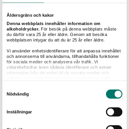
95 kr
Åldersgräns och kakor
Druvtypisk tysk pinor noir med smak av skogsbär,
körsbär och örter.
Denna webbplats innehåller information om
alkoholdrycker.
För besök på denna webbplats måste
du därför vara 25 år eller äldre. Genom att besöka
KÖP
webbplatsen intygar du att du är 25 år eller äldre.
Vi använder enhetsidentifierare för att anpassa innehållet
och annonserna till användarna, tillhandahålla funktioner
för sociala medier och analysera vår trafik. Vi
vidarebefordrar även sådana identifierare och annan
information från din enhet till de sociala medier och
annons- och analysföretag som vi samarbetar med.
Dessa kan i sin tur kombinera informationen med annan
Samtyckesval
information som du har tillhandahållit eller som de har
Nödvändig
samlat in när du har använt deras tjänster.
Inställningar