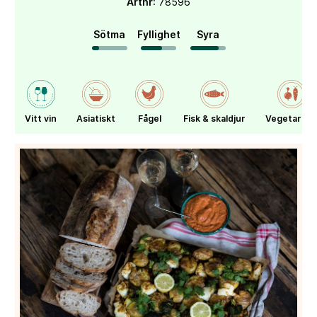
Artnr
: 78596
Sötma
Fyllighet
Syra
Vitt vin
Asiatiskt
Fågel
Fisk & skaldjur
Vegetarisk