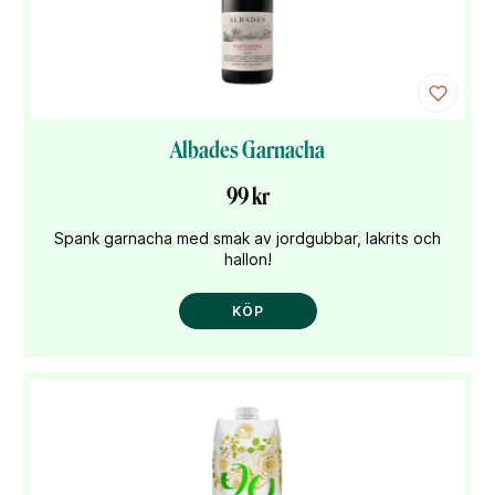
Albades Garnacha
99 kr
Spank garnacha med smak av jordgubbar, lakrits och
hallon!
KÖP