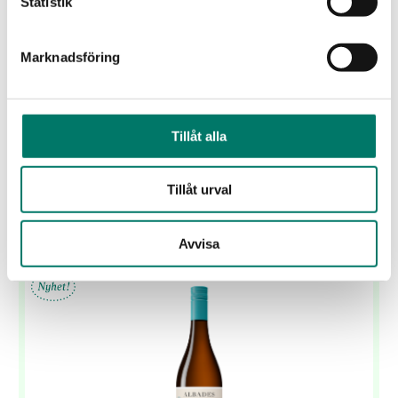
Ruppertsberger Imperial Riesling
Statistik
115 kr
Marknadsföring
En druvtypisk och krispig riesling!
KÖP
Tillåt alla
Tillåt urval
Vi tror du gillar
Avvisa