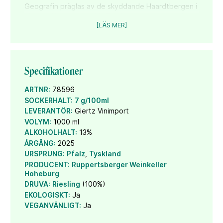
Geografin präglas av de skyddande Haardtbergen i
väster vilket ger ett för Tyskland varmt och soligt
klimat. Pfalz har Tysklands högsta medeltemperatur
[LÄS MER]
vilket kombinerat med lätta och väldränerade
sandjordar ger bra förutsättningar för odling av vin.
Vinet finns på utvalda systembolagetsbutiker och i
Specifikationer
beställningssortimentet.
ARTNR:
78596
SOCKERHALT:
7 g/100ml
LEVERANTÖR:
Giertz Vinimport
VOLYM:
1000 ml
ALKOHOLHALT:
13%
ÅRGÅNG:
2025
URSPRUNG:
Pfalz
,
Tyskland
PRODUCENT:
Ruppertsberger Weinkeller
Hoheburg
DRUVA:
Riesling
(100%)
EKOLOGISKT:
Ja
VEGANVÄNLIGT:
Ja