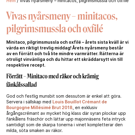
Hem
/
Vivas nyårsmeny – minitacos, pilgrimsmussla och oxfilé
Vivas nyårsmeny – minitacos,
pilgrimsmussla och oxfilé
Minitaco, pilgrimsmussla och oxfilé – årets sista kväll är vi
värda en riktigt trevlig middag! Årets nyårsmeny består
av en förrätt och två lite mindre varmrätter. Rätterna är
otroligt vinvänliga och du hittar ett skräddarsytt vin till
respektive recept.
Förrätt – Minitaco med räkor och krämig
fänkålssallad
God och festlig munsbit som dessutom är enkel att göra.
Servera i sällskap med
Louis Bouillot Crémant de
Bourgogne Millésimé Brut 2018
, en exklusiv
årgångscrémant av mycket hög klass där syran plockar upp
fänkålens fräschör och lättar upp majonnäsens feta intryck
samtidigt som de skarpa tonerna i vinet kompletterar den
milda, söta smaken av räkor.