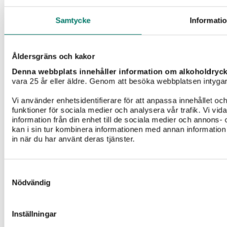
Samtycke
Informati
Bubbel till nyår – 5 goda nyårsbubbel!
Åldersgräns och kakor
Vi tipsar om fem bra förslag på mousserande viner till
nyårsfirandet!
Denna webbplats innehåller information om alkoholdryc
vara 25 år eller äldre. Genom att besöka webbplatsen intygar d
Vi använder enhetsidentifierare för att anpassa innehållet och
funktioner för sociala medier och analysera vår trafik. Vi vi
Välkommen till Vivas värld
information från din enhet till de sociala medier och annon
kan i sin tur kombinera informationen med annan information 
in när du har använt deras tjänster.
Lämna dina kontaktuppgifter och få våra
nyhetsbrev fyllda med inspiration, recept, vintips
och tävlingar!
Samtyckesval
Nödvändig
Inställningar