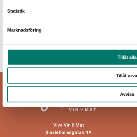
Statistik
Jag har tagit del av Vivas
sekretesspolicy
och
godkänner att mina uppgifter hanteras och
lagras enligt denna.*
Marknadsföring
PRENUMERERA
Tillåt alla
Tillåt urva
Avvisa
Viva Vin & Mat
Blasieholmsgatan 4A