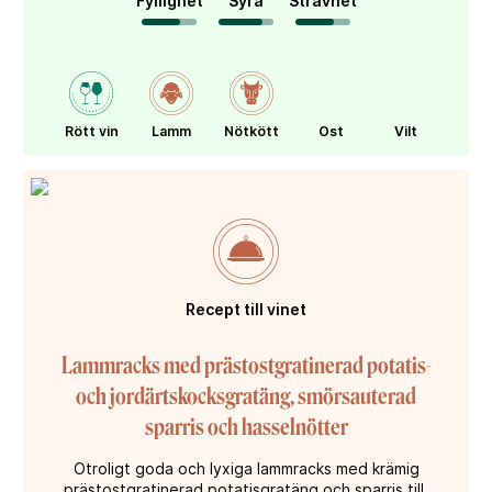
Fyllighet
Syra
Strävhet
Rött vin
Lamm
Nötkött
Ost
Vilt
Recept till vinet
Lammracks med prästostgratinerad potatis-
och jordärtskocksgratäng, smörsauterad
sparris och hasselnötter
Otroligt goda och lyxiga lammracks med krämig
prästostgratinerad potatisgratäng och sparris till.