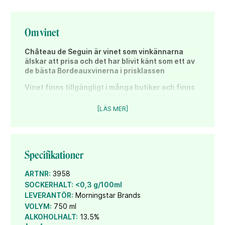
Om vinet
Château de Seguin är vinet som vinkännarna
älskar att prisa och det har blivit känt som ett av
de bästa Bordeauxvinerna i prisklassen
Vinet finns tillgängligt i många butiker och finns
annars enkelt att beställa till din närmsta
Systembolagsbutik.
[LÄS MER]
Bordeaux ❤️ grillat
Château de Seguins klassiska Bordeaux-blenden
dominerad av Merlot, Cabernet Sauvignon och
Cabernet Franc, är en stiltyp som är som skapad för
Specifikationer
mat från grillen. En given följeslagare till nötkött —
grillad entrecôte, biff eller hamburgare — där
ARTNR:
3958
vinets mörka frukt, tanninstruktur och ekfatsinslag
SOCKERHALT:
<0,3 g/100ml
kompletterar det rökiga och saftiga från grillen. Det
LEVERANTÖR:
Morningstar Brands
fungerar även bra till lamm och t.ex grillad chorizo.
VOLYM:
750 ml
Ett av Sveriges mest sålda Bordeauxvin
bjuder på
ALKOHOLHALT:
13.5%