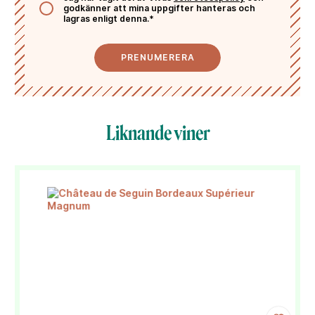
godkänner att mina uppgifter hanteras och
lagras enligt denna.*
PRENUMERERA
Liknande viner