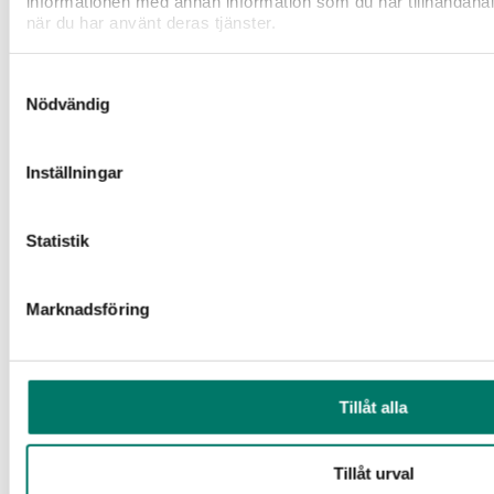
informationen med annan information som du har tillhandahåll
när du har använt deras tjänster.
Samtyckesval
Nödvändig
Inställningar
Statistik
Marknadsföring
Stekt entrecôte, brynt smörbearnaise och
grillpotatisar
Tillåt alla
Hemlagad bearnaise smaksatt med brynt smör som
möter karamelliserad potatis och perfekt tillagat kött.
Tillåt urval
45 min