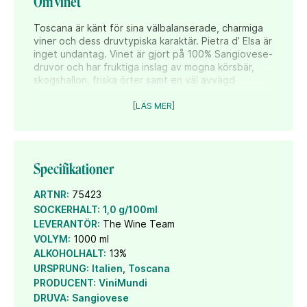
Om vinet
Toscana är känt för sina välbalanserade, charmiga
viner och dess druvtypiska karaktär. Pietra d’ Elsa är
inget undantag. Vinet är gjort på 100% Sangiovese-
druvor och har fruktiga inslag av mogna körsbär,
skogshallon, friska örter samt en väl avvägd
fatkaraktär. Vinet kommer i en större, exklusiv flaska
om 1 liter!
[LÄS MER]
Namnet Pietra d’Elsa har inspirerats av den lilla
orten Ponte a Elsa i området kring Pisa. Här varvas
toscansk medelhavssol med friska brisar från berg
och hav – vilket resulterar i ett idealt odlingsklimat
Specifikationer
för Sangiovese.
Vinet har en fruktig smak med inslag av mörka
ARTNR:
75423
körsbär och plommon, skogshallon, färsk salvia och
SOCKERHALT:
1,0 g/100ml
kryddiga toner av fat. Ett vin som går utmärkt att
LEVERANTÖR:
The Wine Team
kombinera till italiensk plockmat såsom hårdost och
VOLYM:
1000 ml
charkuterier och även till de flesta pastarätter – i
ALKOHOLHALT:
13%
synnerhet med tomatsås.
URSPRUNG:
Italien
,
Toscana
Så här beskriver vinmakare Andrea Mannino vinet:
PRODUCENT:
ViniMundi
”A fruity, yet spicy wine that reveals the true
DRUVA:
Sangiovese
character of the Sangiovese grape in it’s youth: red