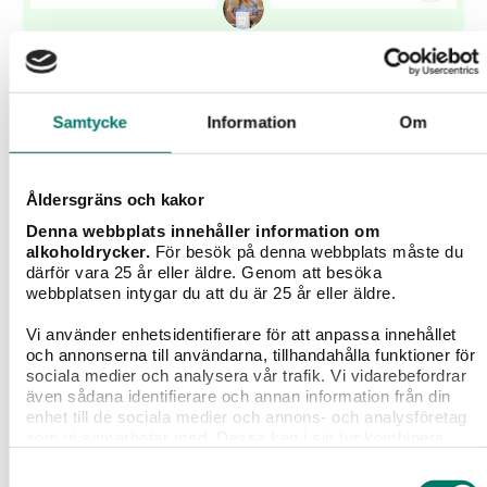
Pazzione Sparkling Sangria Citrus Peach
Pineapple
Samtycke
Information
Om
89 kr
Pazzione Sparkling Sangria by Pernilla Wahlgren – en
Åldersgräns och kakor
helt ny typ av dryck på den svenska marknaden! En
bubblande, ekologisk och färdigblandad vit sangria på
Denna webbplats innehåller information om
mousserande vin, med frisk och fruktig smak av
alkoholdrycker.
För besök på denna webbplats måste du
persika, citrus och Pernillas favorit: ananas. En ny typ
därför vara 25 år eller äldre. Genom att besöka
av sangria – redo att serveras direkt.
webbplatsen intygar du att du är 25 år eller äldre.
Vi använder enhetsidentifierare för att anpassa innehållet
KÖP
och annonserna till användarna, tillhandahålla funktioner för
sociala medier och analysera vår trafik. Vi vidarebefordrar
även sådana identifierare och annan information från din
enhet till de sociala medier och annons- och analysföretag
som vi samarbetar med. Dessa kan i sin tur kombinera
Recepttips till vinet
informationen med annan information som du har
Samtyckesval
tillhandahållit eller som de har samlat in när du har använt