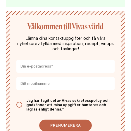
cherries, wild raspberries and plum along with fresh
herbs such as sage and basil. The ageing in oak
gives this wine notes of toasted wood, spice and
dark chocolate.”
Välkommen till Vivas värld
Lämna dina kontaktuppgifter och få våra
nyhetsbrev fyllda med inspiration, recept, vintips
och tävlingar!
Jag har tagit del av Vivas
sekretesspolicy
och
godkänner att mina uppgifter hanteras och
lagras enligt denna.*
PRENUMERERA