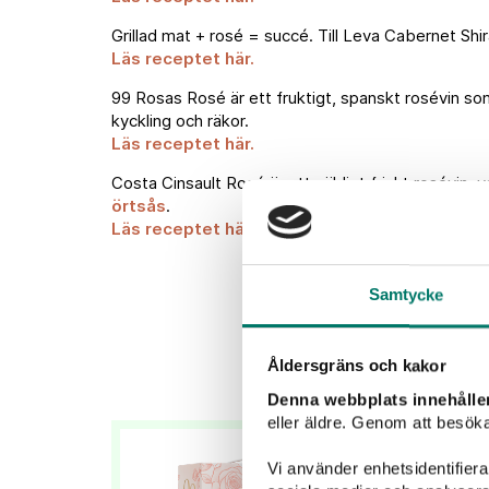
Grillad mat + rosé = succé. Till Leva Cabernet Shir
Läs receptet här.
99 Rosas Rosé är ett fruktigt, spanskt rosévin som
kyckling och räkor.
Läs receptet här.
Costa Cinsault Rosé är ett väldigt friskt rosévin, v
örtsås
.
Läs receptet här.
Samtycke
Åldersgräns och kakor
Denna webbplats innehålle
eller äldre. Genom att besöka
Vi använder enhetsidentifierar