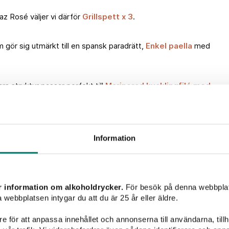
az Rosé väljer vi därför
Grillspett x 3
.
 gör sig utmärkt till en spansk paradrätt,
Enkel paella
med
ars struktur passar perfekt till
Marinerad kycklingfilé med
Information
Vintips
r information om alkoholdrycker.
För besök på denna webbplat
 webbplatsen intygar du att du är 25 år eller äldre.
e för att anpassa innehållet och annonserna till användarna, tillh