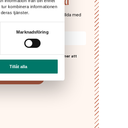
n till Vivas värld
n information från din enhet
 tur kombinera informationen
deras tjänster.
gifter och få våra nyhetsbrev fyllda med
, recept, vintips och tävlingar!
Marknadsföring
 Vivas
sekretesspolicy
och godkänner att
ras och lagras enligt denna.*
Tillåt alla
PRENUMERERA