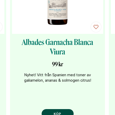
Albades Garnacha Blanca
Viura
99 kr
Nyhet! Vitt från Spanien med toner av
galiamelon, ananas & solmogen citrus!
KÖP