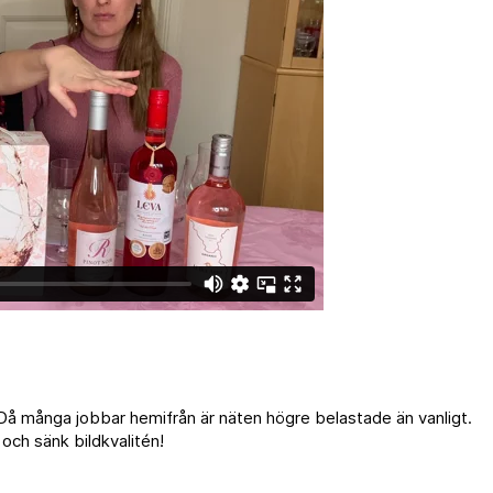
å många jobbar hemifrån är näten högre belastade än vanligt.
och sänk bildkvalitén!