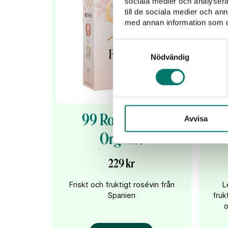
sociala medier och analysera 
till de sociala medier och a
med annan information som du 
Samtyckesval
Nödvändig
99 Rosas Rosé
Avvisa
Organic
229 kr
Friskt och fruktigt rosévin från
L
Spanien
fruk
o