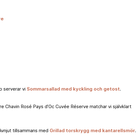
ve
o serverar vi
Sommarsallad med kyckling och getost
.
rre Chavin Rosé Pays d’Oc Cuvée Réserve matchar vi självklart
. Avnjut tillsammans med
Grillad torskrygg med kantarellsmör
.