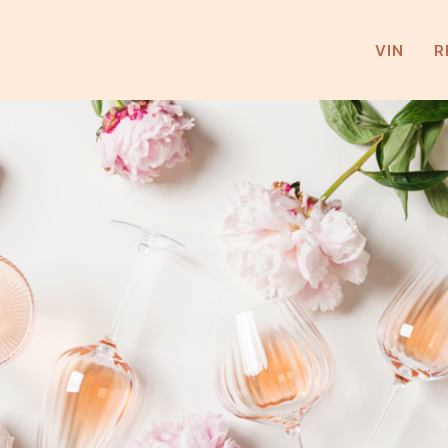
VIN
R