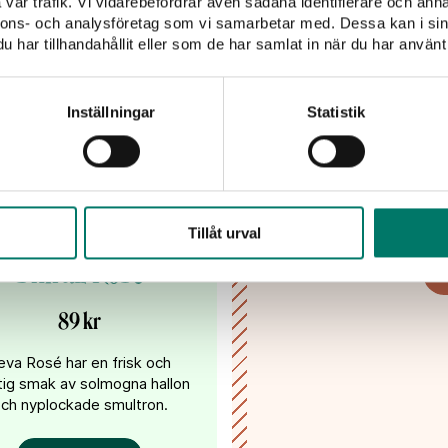
Välkomme
vår trafik. Vi vidarebefordrar även sådana identifierare och anna
nnons- och analysföretag som vi samarbetar med. Dessa kan i sin
har tillhandahållit eller som de har samlat in när du har använt 
Lämna dina kontaktupp
inspiration
Inställningar
Statistik
Jag har tagit del av
mina uppgifter hante
Leva Cabernet
Tillåt urval
Shiraz Rosé
89 kr
eva Rosé har en frisk och
tig smak av solmogna hallon
ch nyplockade smultron.