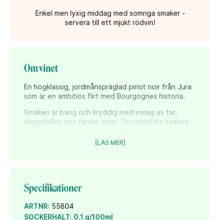
Enkel men lyxig middag med somriga smaker -
servera till ett mjukt rödvin!
Om vinet
En högklassig, jordmånspräglad pinot noir från Jura
som är en ambitiös flirt med Bourgognes historia.
Smaken är bärig och kryddig med inslag av fat,
skogshallon och färska örter. Serverad lite svalare
är det en perfekt ledsagare till ljust kött och stekt
fisk men självklart även till franska hårdostar.
[LÄS MER]
Ledmotivet som Tissot & Potel har haft under
tillverkningen är elegans, renhet och respekt för
ursprunget. Druvorna skördades för hand i tre
kalkstensrika vingårdslägen i Côtes du Jura som
Specifikationer
ligger på flera hundra meters höjd i
bergslandskapet nära gränsen till Schweiz.
ARTNR:
55804
À votre santé!
SOCKERHALT:
0,1 g/100ml