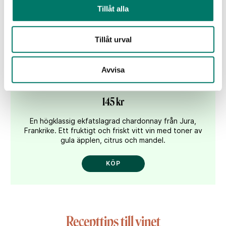
Tillåt alla
Tillåt urval
Avvisa
Tissot & Potel ”La Sixième Côte” Chardonnay
145 kr
En högklassig ekfatslagrad chardonnay från Jura,
Frankrike. Ett fruktigt och friskt vitt vin med toner av
gula äpplen, citrus och mandel.
KÖP
Recepttips till vinet