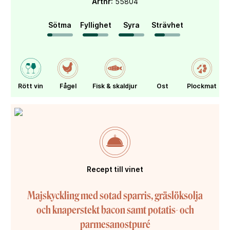
Artnr
: 55804
Sötma
Fyllighet
Syra
Strävhet
Rött vin
Fågel
Fisk & skaldjur
Ost
Plockmat
Recept till vinet
Majskyckling med sotad sparris, gräslöksolja
och knaperstekt bacon samt potatis- och
parmesanostpuré