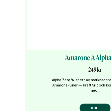
Amarone A Alpha
249 kr
Alpha Zeta 'A' är ett av marknaden
Amarone-viner — kraftfullt och ko
med...
KÖP