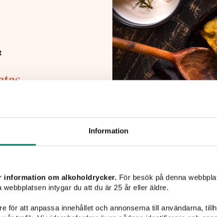
t
tatas
 lunch, middag och som en
en.
Information
r information om alkoholdrycker.
För besök på denna webbplat
Specifikationer
 webbplatsen intygar du att du är 25 år eller äldre.
e för att anpassa innehållet och annonserna till användarna, tillh
ARTNR:
77558