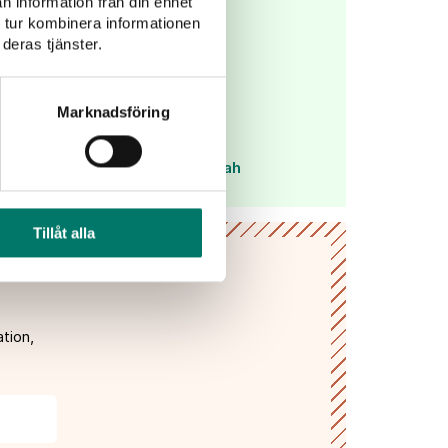
n information från din enhet
ml
 tur kombinera informationen
r Brands
deras tjänster.
Marknadsföring
iel-Requena
,
Valencia
gas
illo
,
Cabernet Sauvignon
,
Syrah
Tillåt alla
tion,