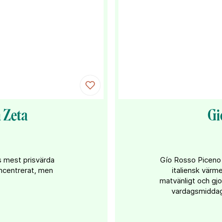
 Zeta
Gi
s mest prisvärda
Gío Rosso Piceno 
ncentrerat, men
italiensk värm
matvänligt och gjor
vardagsmiddage