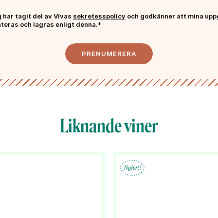
 har tagit del av Vivas
sekretesspolicy
och godkänner att mina upp
h karaktär som passar både
teras och lagras enligt denna.*
PRENUMERERA
Liknande viner