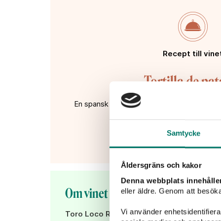
Recept till vine
Tortilla de pa
En spansk rätt som kan serveras både som
del av tapasmiddag
Samtycke
Åldersgräns och kakor
Denna webbplats innehålle
Om vinet
eller äldre. Genom att besöka
Vi använder enhetsidentifierar
Toro Loco Reserva 2020 - 99 kr