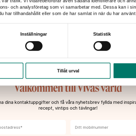
vår trafik. Vi vidarebefordrar även sådana identifierare och anna
SOCKERHALT:
0,2 g/100
rån hjärtat av Spaniens
nnons- och analysföretag som vi samarbetar med. Dessa kan i sin
LEVERANTÖR:
Morningsta
 färg och komplexa
har tillhandahållit eller som de har samlat in när du har använt 
VOLYM:
750 ml
smakexplosion.
ALKOHOLHALT:
13%
ÅRGÅNG:
2020
Inställningar
Statistik
URSPRUNG:
Spanien
,
Ut
eceda, Vinliv 2025
PRODUCENT:
BVC Bode
DRUVOR:
Bobal
,
Tempran
etition 2024
Tillåt urval
Välkommen till Vivas värld
alda druvor som skördats
ll lagring, inklusive 12
a dina kontaktuppgifter och få våra nyhetsbrev fyllda med inspira
ant och nyanserad karaktär.
recept, vintips och tävlingar!
bär, björnbär och
av vanilj från
ska tapas!