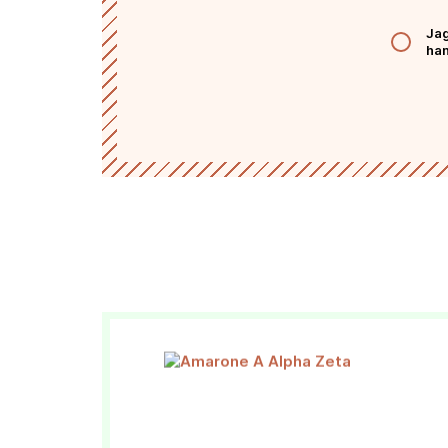
Från toppårgång
Jag
För 99 kr får du ett vin med smakrikedom oc
han
till vardagslyx och festligare tillfällen.