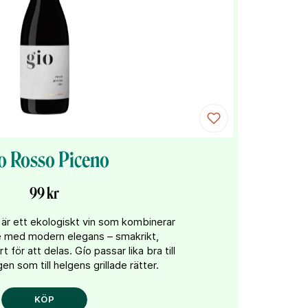
o Rosso Piceno
99 kr
är ett ekologiskt vin som kombinerar
e med modern elegans – smakrikt,
t för att delas. Gío passar lika bra till
n som till helgens grillade rätter.
KÖP