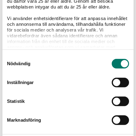
du därför vara 25 år eller äldre. Genom att besöka
webbplatsen intygar du att du är 25 år eller äldre.
Vi använder enhetsidentifierare för att anpassa innehållet
Jag har tagit del av Vivas
sekretesspolicy
och
och annonserna till användarna, tillhandahålla funktioner
godkänner att mina uppgifter hanteras och
för sociala medier och analysera vår trafik. Vi
lagras enligt denna.*
vidarebefordrar även sådana identifierare och annan
information från din enhet till de sociala medier och
annons- och analysföretag som vi samarbetar med.
PRENUMERERA
Dessa kan i sin tur kombinera informationen med annan
Samtyckesval
information som du har tillhandahållit eller som de har
Nödvändig
samlat in när du har använt deras tjänster.
Inställningar
Du kanske också gillar
Statistik
Marknadsföring