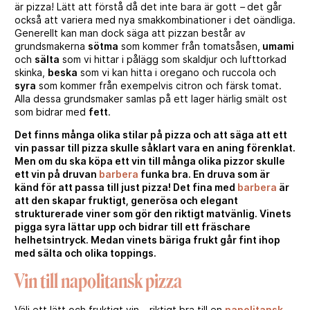
är pizza! Lätt att förstå då det inte bara är gott
–
det går
också att variera med nya smakkombinationer i det oändliga.
Generellt kan man dock säga att pizzan består av
grundsmakerna
sötma
som kommer från tomatsåsen,
umami
och
sälta
som vi hittar i pålägg som skaldjur och lufttorkad
skinka,
beska
som vi kan hitta i oregano och ruccola och
syra
som kommer från exempelvis citron och färsk tomat.
Alla dessa grundsmaker samlas på ett lager härlig smält ost
som bidrar med
fett
.
Det finns många olika stilar på pizza och att säga att ett
vin passar till pizza skulle såklart vara en aning förenklat.
Men om du ska köpa ett vin till många olika pizzor skulle
ett vin på druvan
barbera
funka bra. En druva som är
känd för att passa till just pizza! Det fina med
barbera
är
att den skapar fruktigt, generösa och elegant
strukturerade viner som gör den riktigt matvänlig. Vinets
pigga syra lättar upp och bidrar till ett fräschare
helhetsintryck. Medan vinets bäriga frukt går fint ihop
med sälta och olika toppings.
Vin till napolitansk pizza
Välj ett lätt och fruktigt vin – riktigt bra till en
napolitansk