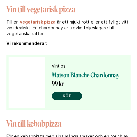
Vin till vegetarisk pizza
Till en
vegetarisk pizza
är ett mjukt rött eller ett fylligt vitt
vin idealiskt. En chardonnay är trevlig följeslagare till
vegetariska rätter.
Vi rekommenderar:
Vintips
Maison Blanche Chardonnay
99 kr
KÖP
Vin till kebabpizza
För en kebabpizza med sina många smaker och en touch av