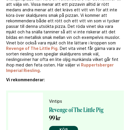
att välja vin. Vissa menar att ett pizzavin alltid är rött
medans andra menar att det krävs ett vitt vin för att inte
köra över skaldjurens smak på pizzan. Vi kommer att
rekommendera både ett rött och ett vitt vin som vi tycker
passar till denna utsökta pizza. Det röda vinet ska vara
mjukt och ha snälla tanniner så att vi inte riskerar att det
bildas en metallisk smak mellan vin och exempelvis musslor.
Vinet bör också vara mjukt och lite lättare i kroppen som
Revenge of The Little Pig
.
Det vita vinet får gärna vara av
sorten riesling som speglar skaldjurens smak väl,
rieslingsviner har ofta en lite oljig munkänsla vilket går fint
ihop med den feta osten. Här väljer vi
Ruppertsberger
Imperial Riesling
.
Vi rekommenderar:
Vintips
Revenge of The Little Pig
99 kr
KÖP