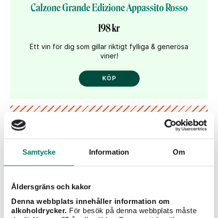
Calzone Grande Edizione Appassito Rosso
198 kr
Ett vin för dig som gillar riktigt fylliga & generösa
viner!
KÖP
Välkommen till Vivas värld
Lämna dina kontaktuppgifter och få våra
Samtycke
Information
Om
nyhetsbrev fyllda med inspiration, recept, vintips
och tävlingar!
Åldersgräns och kakor
Denna webbplats innehåller information om
alkoholdrycker.
För besök på denna webbplats måste